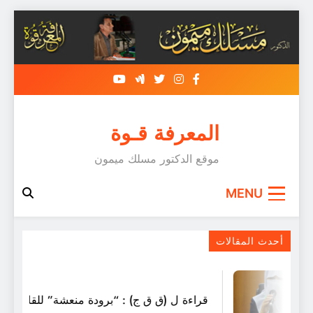
Skip
to
content
المعرفة قـوة
موقع الدكتور مسلك ميمون
MENU
تَبسّمتْ لكِ أزهارُ الرُّبى فَتبَسّمي.
أحدث المقالات
أسبوعين Ago
قراءة ل (ق ق ج) : “برودة منعشة” للقاصّة هدى