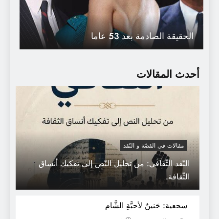
الحقيقة الصادمة بعد 53 عاما
أحدث المقالات
مقالات في القصّة و النّقد
النّقد الثّقافي: من تحليل النّص إلى تفكيك أنساق
الثّقافة.
بيت بلا جذور / للكاتبة أندري شديد
سحعية: حَنينٌ لأحبَّةِ الشَّام