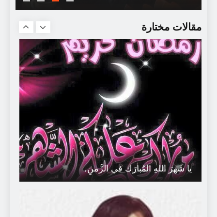
انقلاب_بوحمارة
#أخطر_ثورة_في_تاريخ_المغرب..
مقالات مختارة
يا شَهرَ اللهِ المُبارَك في الزَّمنِ.