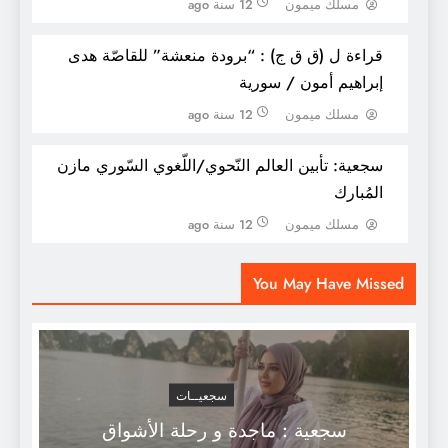
مسلك ميمون
12 سنة ago
قراءة ل (ق ق ج) : “برودة منعشة” للقاصّة هدى
إبراهيم أمون / سورية
مسلك ميمون
12 سنة ago
سجعية: تأبين العالم النّحوي/اللّغوي السّوري مازن
المُبارك
مسلك ميمون
12 سنة ago
الادوات الأكثر نقلا للأمراض
You May Have Missed
سجعيــات
سجعية : ماجدة و رحلة الأشواق