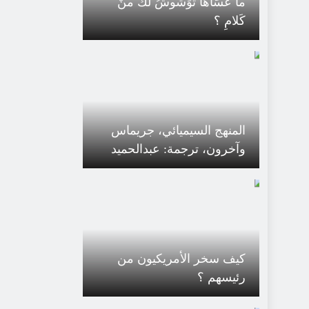
ما عسَاها توَشْوشُ لكَ منْ
كَلامِ ؟
المنهج السيميائي، جريماس
وآخرون، ترجمة: عبدالحميد
بورايو
كيف سخر الأمريكيون من
رئيسهم ؟