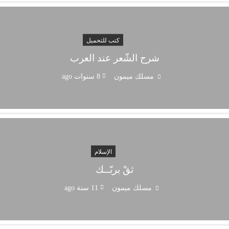
كتب للتحميل
شرح الشّعر عند العرب
مسلك ميمون
8 سنوات ago
الإسلام
ثقْ بربّــك
مسلك ميمون
11 سنة ago