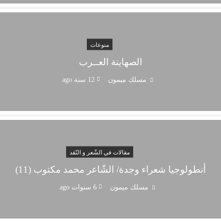
منوعات
الصهاينة العــرب
مسلك ميمون
12 سنة ago
مقالات في الشّعر و النّقد
أنطولوجيا شعراء وجدة/ الشّاعر محمد مكتوب (11)
مسلك ميمون
6 سنوات ago