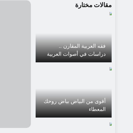
مقالات مختارة
فقه العربية المقارن ..
دراسات في أصوات العربية
وصرفها ونحوها على ضوء
اللّغات السّامية) لرمزي منير
بعلبكي
أقوى من البياض بياض روحك
المعطاء