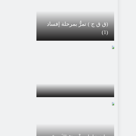
(ق ق ج ) تمرُّ بمرحلة إفساد
(1)