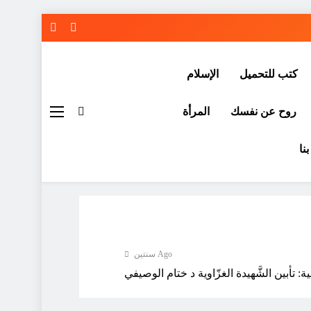
كتب للتحميل
الإسلام
روح عن نفسك
المرأة
نا
سنتين Ago
: تأبين الشَّهيدة الغزّاوية د ختام الوصيفي
سنتين Ago