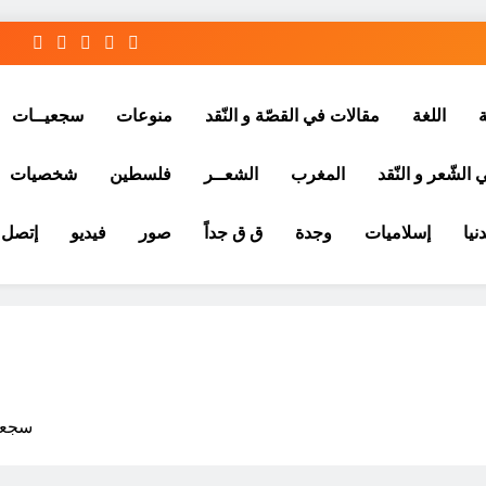
ة
اللغة
مقالات في القصّة و النّقد
منوعات
سجعيــات
الشّعر و النّقد
المغرب
الشعــر
فلسطين
شخصيات
نيا
إسلاميات
وجدة
ق ق جداً
صور
فيديو
إتصل ب
سجعية