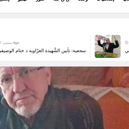
سنتين Ago
سجعية: تأبين الشَّهيدة الغزّاوية د ختام الوصيفي