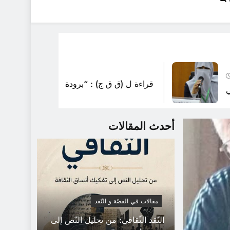
أسبوعين Ago
قراءة ل (ق ق ج) : “برودة منعشة” للقاصّة هدى إب
أمون / س
أحدث المقالات
مقالات في القصّة و النّقد
النّقد الثّقافي: من تحليل النّص إلى