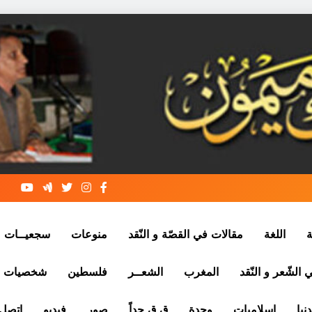
ة
اللغة
مقالات في القصّة و النّقد
منوعات
سجعيــات
الشّعر و النّقد
المغرب
الشعــر
فلسطين
شخصيات
نيا
إسلاميات
وجدة
ق ق جداً
صور
فيديو
إتصل 