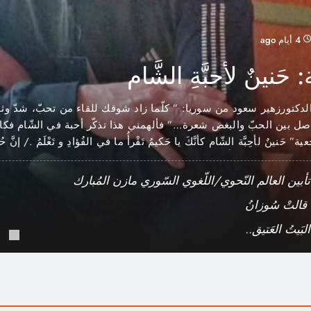
4 أيام ago
َنينٌ لأحبَّةِ الشَّام
لدكتورزهير سعود من سوريا: ” كلّما زاد شوقك للقاء من تحبّ، شدّ وث
اصل بين الحبّ والبغض شعرة…” فألهمني هذا تذكّر أحبة في الشّام فك
حَنينٌ لأحِبَّة الشّام كأنَّكَ يا حَكيمُ تَقْرأُ ما في الفُؤادِ و تَعْلَمُ ./ إنَّ حُرْ
 تَزيدُ و تُضْرَمُ ./ أَحِبَّةٌ لَنا…
أبين العالم النّحوي/اللّغوي السّوري مازن المُبارك
قالتْ سُوزانُ
بَيتُ العَتيق..