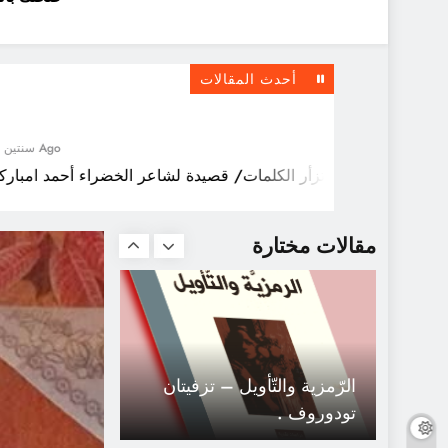
سجعية : فلسطيني و هندي و
الجرح واحد
أحدث المقالات
سنتين Ago
تزأر الكلمات/ قصيدة لشاعر الخضراء أحمد امباركي
«فرعون ذو الأوتاد» شعر
أحمد مطر
مقالات مختارة
الرّمزية والتّأويل – تزفيتان
تودوروف .