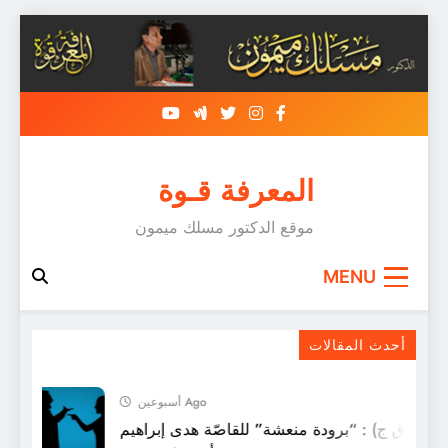
Skip
to
content
المعرفة قـوة
موقع الدكتور مسلك ميمون
MENU
القاص مصطفى يعلى
أحدث المقالات
أسبوعين Ago
 (ق ق ج) : “برودة منعشة” للقاصّة هدى إبراهيم