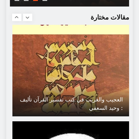
أحمد اليبوري… حين يصيرُ الأستاذُ ذاكرةً
للجَامعة
مقالات مختارة
العجيب والغريب في كتب تفسير القرآن تأليف
: وحيد السعفي