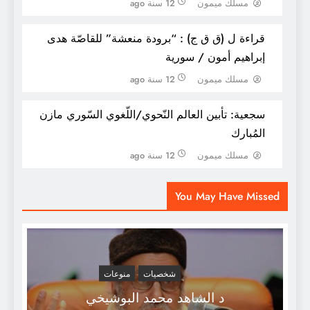
مسلك ميمون
12 سنة ago
قراءة ل (ق ق ج) : “برودة منعشة” للقاصّة هدى
إبراهيم أمون / سورية
مسلك ميمون
12 سنة ago
سجعية: تأبين العالم النّحوي/اللّغوي السّوري مازن
المُبارك
مسلك ميمون
12 سنة ago
الاسلام و الفنون الجميلة/ د محمد عمارة
You May Have Missed
شخصيات
منوعات
د الشاهد محمد البوشيخي