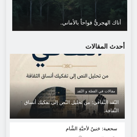
أتاك الهجريُّ فواحاً بالأماني.
أحدث المقالات
مقالات في القصّة و النّقد
النّقد الثّقافي: من تحليل النّص إلى تفكيك أنساق
الثّقافة.
تَبسّمتْ لكِ أزهارُ الرُّبى فَتبَسّمي.
سحعية: حَنينٌ لأحبَّةِ الشَّام