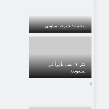
سجعية : جورجيا ميلوني
أكثر 10 نساء تأثيراً في
السعودية