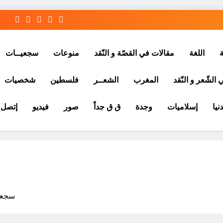
ة
اللغة
مقالات في القصّة و النّقد
منوعات
سجعيــات
الشّعر و النّقد
المغرب
الشعــر
فلسطين
شخصيات
نيا
إسلاميات
وجدة
ق ق جداً
صور
فيديو
إتصل ب
سجعية