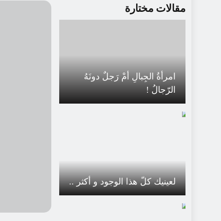
مقالات مختارة
امرأةُ الجِبالِ أمْ رَجلٌ دونَهُ
الرّجالُ !
لعينيك كلّ هذا الوجود و أكثر ..