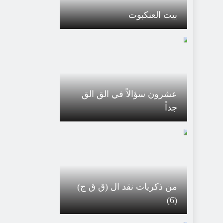
بيت العنكبوت
عشرون سؤالاً في الق الق
جداً
من ذكريات نقد ال (ق ق ج)
(6)