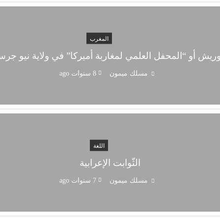
المغرب
ريش أو “المحفل العلمي لمغاربة أميركا” في ولاية نيو جر
مسلك ميمون
8 سنوات ago
اللغة
الثّوابت الإعرابية
مسلك ميمون
7 سنوات ago