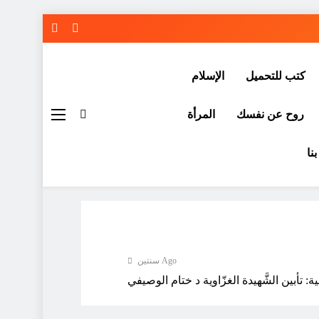
كتب للتحميل
الإسلام
روح عن نفسك
المرأة
نا
سنتين Ago
: تأبين الشَّهيدة الغزّاوية د ختام الوصيفي
سنتين Ago