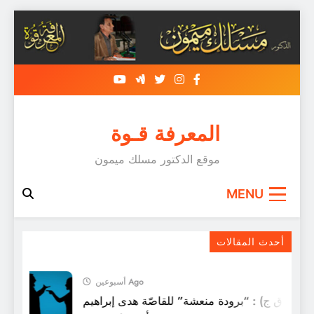
Skip
to
content
المعرفة قـوة
موقع الدكتور مسلك ميمون
MENU
أرقامٌ مُفزعة عن الحياة في الولايات المتحدة
أحدث المقالات
أسبوعين Ago
ل (ق ق ج) : “برودة منعشة” للقاصّة هدى إبراهيم