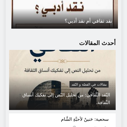
نقد ثقافي أم نقد أدبي؟
أحدث المقالات
مقالات في القصّة و النّقد
النّقد الثّقافي: من تحليل النّص إلى تفكيك أنساق
الثّقافة.
إضاءات حول (ق ق ج) ـ 2
سحعية: حَنينٌ لأحبَّةِ الشَّام