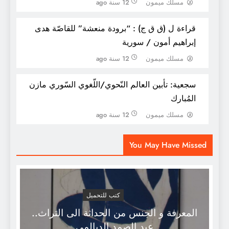
مسلك ميمون
12 سنة ago
قراءة ل (ق ق ج) : “برودة منعشة” للقاصّة هدى
إبراهيم أمون / سورية
مسلك ميمون
12 سنة ago
سجعية: تأبين العالم النّحوي/اللّغوي السّوري مازن
المُبارك
مسلك ميمون
12 سنة ago
سجعية الشّعر و الحضور
You May Have Missed
كتب للتحميل
المعرفة و الجنس من الحداثة الى التراث..
عبد الصمد الديالمي