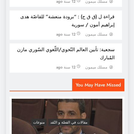
مسلك ميمون
12 سنة ago
قراءة ل (ق ق ج) : “برودة منعشة” للقاصّة هدى
إبراهيم أمون / سورية
مسلك ميمون
12 سنة ago
سجعية: تأبين العالم النّحوي/اللّغوي السّوري مازن
المُبارك
قاموس مصطلحات النقد الأدبي المعاصر سمير
مسلك ميمون
12 سنة ago
سعيد حجازي
You May Have Missed
مقالات في القصّة و النّقد
منوعات