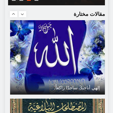
حينَ تَركبُ صَهوةَ الوَداعِ الأخيرِ.
مقالات مختارة
إلهي أناجيكَ ساجدًا راكعاً.