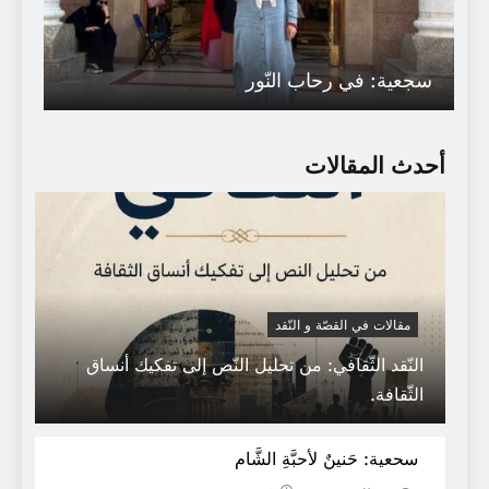
سجعية: في رحاب النّور
أحدث المقالات
مقالات في القصّة و النّقد
النّقد الثّقافي: من تحليل النّص إلى تفكيك أنساق
الثّقافة.
شعبٌ صلّى الفَجرَ و كبّرَ .
سحعية: حَنينٌ لأحبَّةِ الشَّام