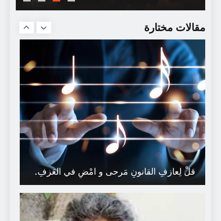
لأنّك العون و السَّند
مقالات مختارة
قلْ لِعازفِ القانونِ مَرحى و امْضِ في العَزفِ.