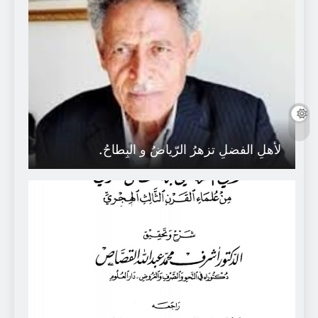
لأهلِ الفضلِ تزهرُ الرّياضُ و البِطاحُ.