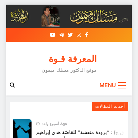
Skip
to
content
المعرفة قـوة
موقع الدكتور مسلك ميمون
MENU
الفيلسوف المفكر د محمد سبيلا
أحدث المقالات
أسبوع واحد Ago
ل (ق ق ج) : “برودة منعشة” للقاصّة هدى إبراهيم