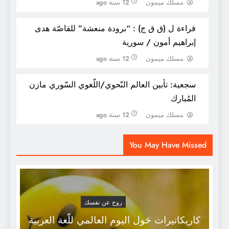
مسلك ميمون
12 سنة ago
قراءة ل (ق ق ج) : “برودة منعشة” للقاصّة هدى
إبراهيم أمون / سورية
مسلك ميمون
12 سنة ago
سجعية: تأبين العالم النّحوي/اللّغوي السّوري مازن
المُبارك
مسلك ميمون
12 سنة ago
يُخْبرُني الفِعلُ قبلَ القَولِ أنَّكَ لا تَتكرَّرُ .
You May Have Missed
روح عن نفسك
كاريكاتيرات حَول اليوم العالمي للّغة العربية