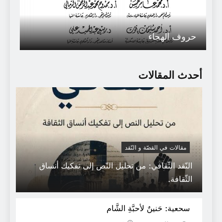
حروف الهجاء
أحدث المقالات
مقالات في القصّة و النّقد
النّقد الثّقافي: من تحليل النّص إلى تفكيك أنساق
الثّقافة.
حروف الجرّ في العربية دراسة نحويّة
سحعية: حَنينٌ لأحبَّةِ الشَّام