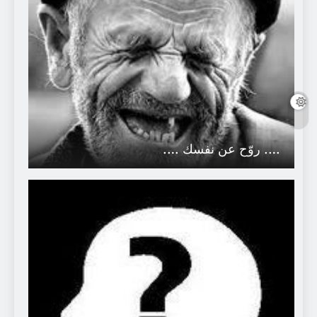
…. روّح عن نفسك ….