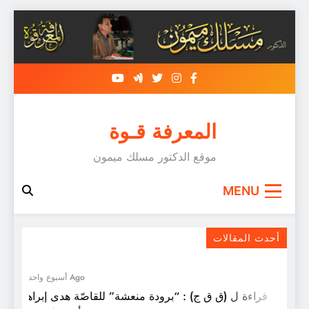
Skip
to
content
المعرفة قـوة
موقع الدكتور مسلك ميمون
MENU
حوار مع النّاقد مسلك ميمون
أحدث المقالات
أسبوع واحد Ago
قراءة ل (ق ق ج) : “برودة منعشة” للقاصّة هدى إبراهيم