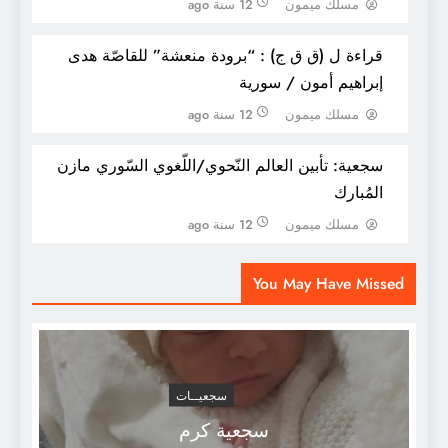
مسلك ميمون
12 سنة ago
قراءة ل (ق ق ج) : “برودة منعشة” للقاصّة هدى
إبراهيم أمون / سورية
مسلك ميمون
12 سنة ago
سجعية: تأبين العالم النّحوي/اللّغوي السّوري مازن
المُبارك
فى التربية الجمالية للانسان – فريدريش
مسلك ميمون
12 سنة ago
شيللر
You May Have Missed
سجعيــات
سجعية كرم