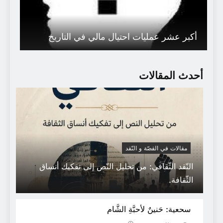
أكبر عشر عمليات احتيال مالي في التاريخ
أحدث المقالات
مقالات في القصّة و النّقد
النّقد الثّقافي: من تحليل النّص إلى تفكيك أنساق
الثّقافة.
كتب في الثقافة
سحعية: حَنينٌ لأحبَّةِ الشَّام