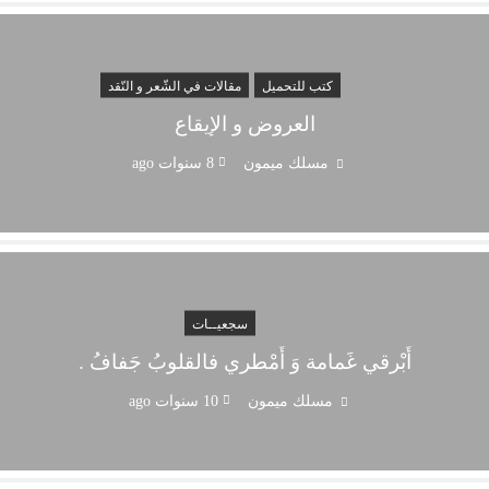
كتب للتحميل
مقالات في الشّعر و النّقد
العروض و الإيقاع
مسلك ميمون
8 سنوات ago
سجعيــات
أَبْرقي غَمامة وَ أَمْطري فالقلوبُ جَفافُ .
مسلك ميمون
10 سنوات ago