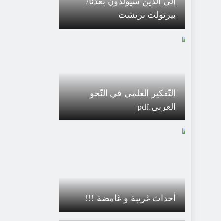
إلى الذين سيولدون بعدنا/
بيرتولت بريشت
التّفكير العلمي في النّحو
العربي.pdf
أحداث غريبة و غامضة !!!