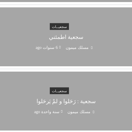
سجعيــات
سجعية اطمئني
مسلك ميمون
6 سنوات ago
سجعيــات
سجعية : رَحَلوا و لمْ يَرحَلوا
مسلك ميمون
سنة واحدة ago