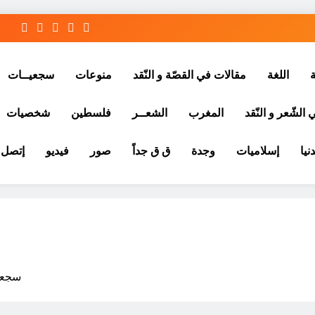
ة
اللغة
مقالات في القصّة و النّقد
منوعات
سجعيــات
الشّعر و النّقد
المغرب
الشعــر
فلسطين
شخصيات
نيا
إسلاميات
وجدة
ق ق جداً
صور
فيديو
إتصل ب
سجعية