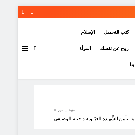
كتب للتحميل
الإسلام
روح عن نفسك
المرأة
نا
سنتين Ago
: تأبين الشَّهيدة الغزّاوية د ختام الوصيفي
سنتين Ago