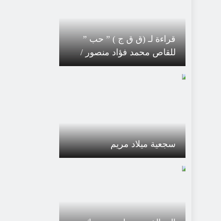
قراءة لـ (ق ق ج ) ” حب ”
للقاص محمد فؤاد منصور /
مصر
سجعية ميلاد مريم