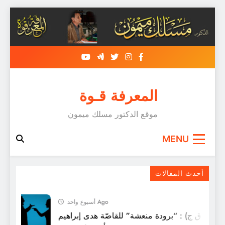
Skip
to
content
المعرفة قـوة
موقع الدكتور مسلك ميمون
MENU
الإستقصا …
أحدث المقالات
أسبوع واحد Ago
ل (ق ق ج) : “برودة منعشة” للقاصّة هدى إبراهيم