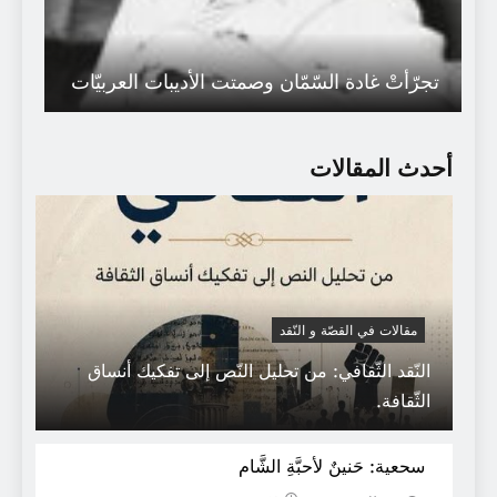
تجرّأتْ غادة السّمّان وصمتت الأديبات العربيّات
أحدث المقالات
مقالات في القصّة و النّقد
النّقد الثّقافي: من تحليل النّص إلى تفكيك أنساق
رولان بارت: مفهوم الكتابة الثقافة ………
الثّقافة.
رولان بارت……….ترجمة: سعيد بوخليط
سحعية: حَنينٌ لأحبَّةِ الشَّام