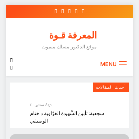
Skip
to
content
المعرفة قـوة
موقع الدكتور مسلك ميمون
MENU
أحدث المقالات
سنتين Ago
سجعية: تأبين الشَّهيدة الغزّاوية د ختام
الوصيفي
سنتين Ago
تزأر الكلمات/ قصيدة لشاعر الخضراء أحمد