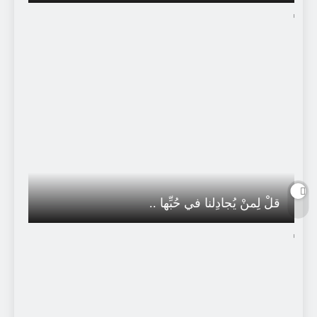
قلْ لِمنْ يُجادِلنا في حُبِّها ..