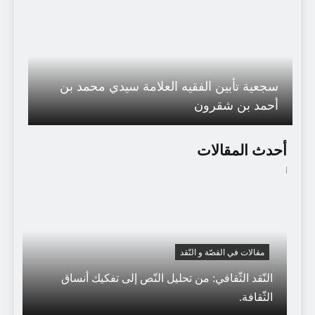
سجعية تأبين الفقيه العلامة سيدي محمد بن
أحمد بن شقرون
أحدث المقالات
مقالات في القصّة و النّقد
النّقد الثّقافي: من تحليل النّص إلى تفكيك أنساق
الثّقافة.