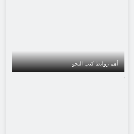
3 أسابيع Ago
سجعية : قالتْ سُوزانُ
أسبوع واحد Ago
سجعية: تأبين العالم النّحوي/اللّغوي السّوري
مازن المُبارك
أسبوع واحد Ago
قراءة ل (ق ق ج) : “برودة منعشة” للقاصّة
أهم روابط كتب النحو
هدى إبراهيم أمون / سورية