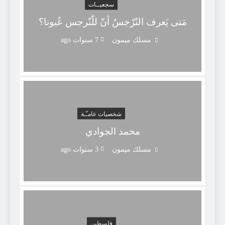
سجعيــات
مَتى يَعرف النّرْجسُ أنّ للّنّرجسِ عُيونا؟
مسلك ميمون
7 سنوات ago
شخصيات عامـّـة
محمد الجوادي
مسلك ميمون
3 سنوات ago
فلسطين