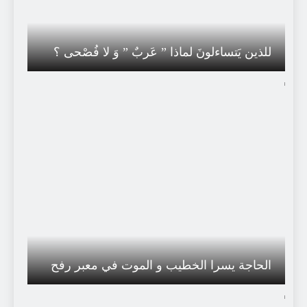
للذين يَتساءلونَ لماذا ” عَربٌ ” وَ لا فُصْحى ؟
الحاجة يسرا الخطيب و الموت في معبر رفح