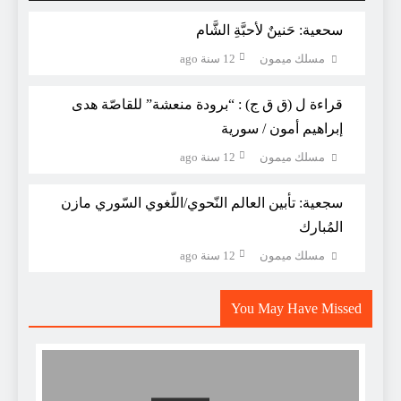
سحعية: حَنينٌ لأحبَّةِ الشَّام
مسلك ميمون
12 سنة ago
قراءة ل (ق ق ج) : “برودة منعشة” للقاصّة هدى
إبراهيم أمون / سورية
مسلك ميمون
12 سنة ago
سجعية: تأبين العالم النّحوي/اللّغوي السّوري مازن
المُبارك
مسلك ميمون
12 سنة ago
You May Have Missed