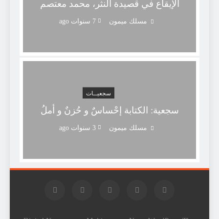
الإيقاع في قصيدة النثر، محمد معتصم
مسلك ميمون
7 سنوات ago
سجعيــات
سجعية: الكتابة إحْساسٌ و حُزنٌ و أملُ
مسلك ميمون
3 سنوات ago