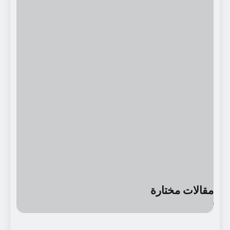
امباركي
7 سنوات Ago
نشأة اللّغة عند الإنسان والطفل
8 سنوات Ago
مصادر هامة حول الق الق جداً
8 سنوات Ago
أرشيف المجلات الأدبية و الثقافية
8 سنوات Ago
الخطاب النّقديّ عند أودنيس/ الشّعر أنموذجاً
مقالات مختارة
3 أسابيع Ago
سجعية: البَيتُ العَتيق..