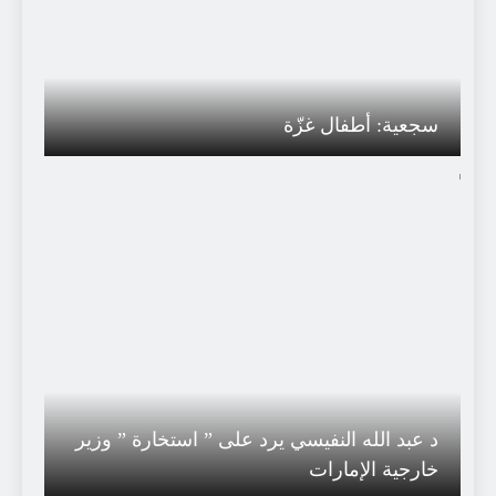
سجعية: أطفال غزّة
د عبد الله النفيسي يرد على ” استخارة ” وزير
خارجية الإمارات