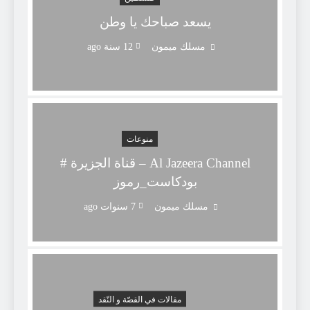
يسعد صباحك يا وطن
مسلك ميمون
12 سنة ago
منوعات
Al Jazeera Channel – قناة الجزيرة #
بودكاست_رموز
مسلك ميمون
7 سنوات ago
مقالات في القصّة و النّقد