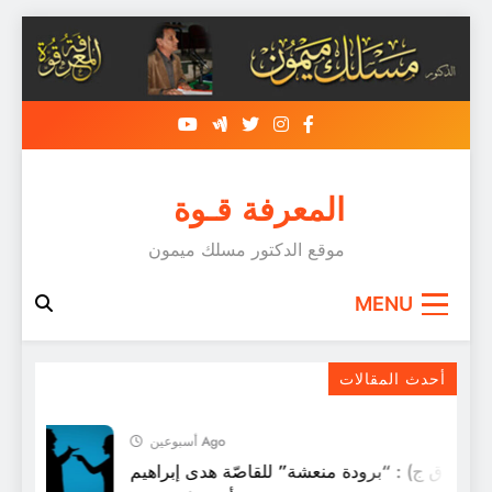
Skip
to
content
المعرفة قـوة
موقع الدكتور مسلك ميمون
MENU
سَجعية : باربي و العملاق
أحدث المقالات
أسبوعين Ago
 (ق ق ج) : “برودة منعشة” للقاصّة هدى إبراهيم