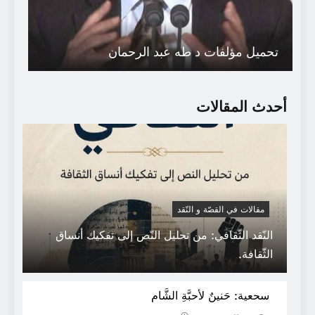
تحميل مؤلفات د طه عبد الرحمان
أحدث المقالات
مقالات في القصّة و النّقد
النّقد الثّقافي: من تحليل النّص إلى تفكيك أنساق
الثّقافة.
تصاميم الكيد اللّغوي :
سحعية: حَنينٌ لأحبَّةِ الشَّام