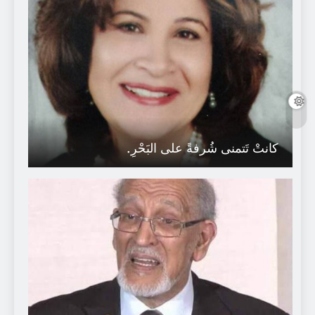
كانتْ تَتمنى شُرفةً على البَحْرِ.