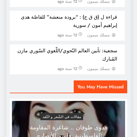
مسلك ميمون
12 سنة ago
قراءة ل (ق ق ج) : “برودة منعشة” للقاصّة هدى
إبراهيم أمون / سورية
مسلك ميمون
12 سنة ago
سجعية: تأبين العالم النّحوي/اللّغوي السّوري مازن
المُبارك
مسلك ميمون
12 سنة ago
زَغْردْنَ و عَطّرْنَ الجوَ بَهجةً و أَصْداءَ .
You May Have Missed
مقالات في الشّعر و النّقد
فدوى طوقان .. شاعرة المقاومة
الفلسطينية. قاسم الأنصاري