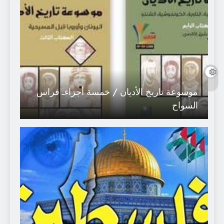
موسوعة تاريخ الأديان / خمسة أجزاءـ فراس
السواح