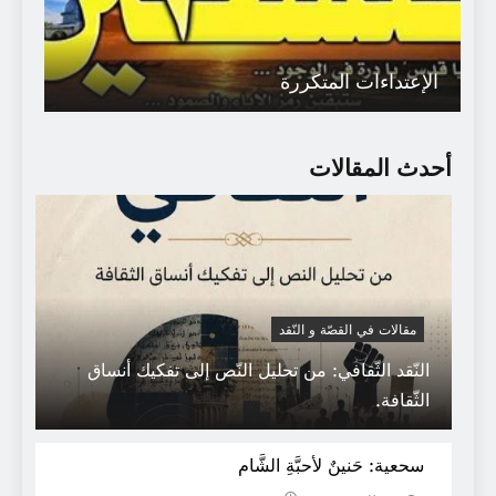
الإعتداءات المتكررة
أحدث المقالات
مقالات في القصّة و النّقد
النّقد الثّقافي: من تحليل النّص إلى تفكيك أنساق
د عبد العالي الودغيري: من المستفيد من
الثّقافة.
القضاء على اللّغة العربية في المغرب؟
سحعية: حَنينٌ لأحبَّةِ الشَّام