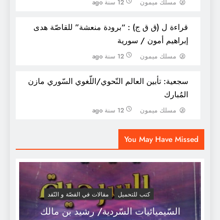
مسلك ميمون
12 سنة ago
قراءة ل (ق ق ج) : “برودة منعشة” للقاصّة هدى
إبراهيم أمون / سورية
مسلك ميمون
12 سنة ago
سجعية: تأبين العالم النّحوي/اللّغوي السّوري مازن
المُبارك
مسلك ميمون
12 سنة ago
قبائل المغرب الشرقي
You May Have Missed
كتب للتحميل
مقالات في القصّة و النّقد
السّيميائيات السّردية/ رشيد بن مالك