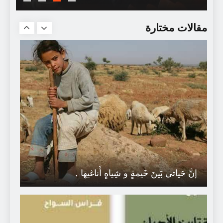
معجم روائع الحكمة و الأقوال الخالدة/ د
روحي البعلبكي
مقالات مختارة
إنَّ حَياتي بَينَ خَيمةٍ و شِياهٍ أُناغيها .