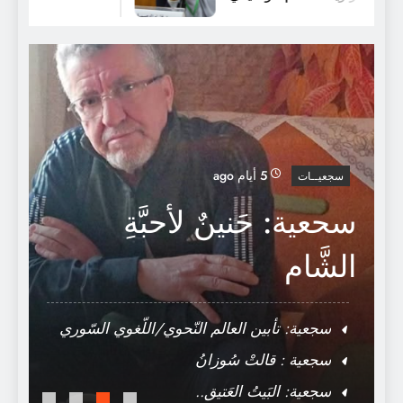
سجعية : أمّ الصّبايا
5 أيام ago
سجعيــات
سحعية: حَنينٌ لأحبَّةِ
ق
الشَّام
“
ل
سجعية: تأبين العالم النّحوي/اللّغوي السّوري
أ
مازن المُبارك
سجعية : قالتْ سُوزانُ
سجعية: البَيتُ العَتيق..