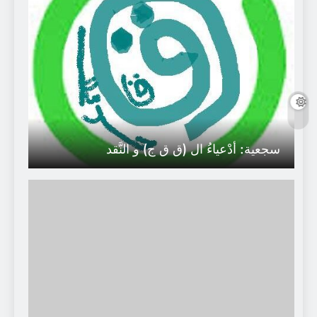
سجعية: أدْعياءُ ال (ق ق ج) و النَّقد