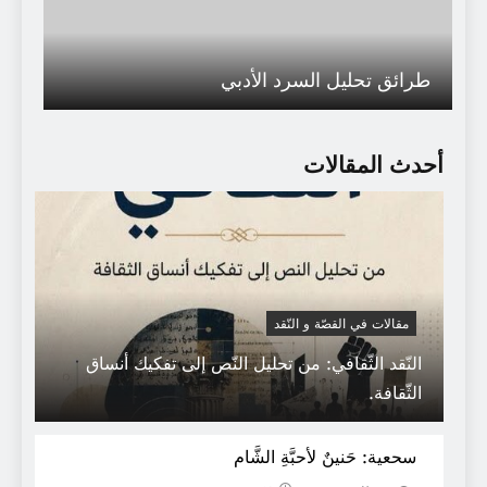
طرائق تحليل السرد الأدبي
أحدث المقالات
مقالات في القصّة و النّقد
النّقد الثّقافي: من تحليل النّص إلى تفكيك أنساق
الثّقافة.
هذا وجَعُنا أو بَعضُه لأجلهِ أَبتئسُ وأغْضبُ.
سحعية: حَنينٌ لأحبَّةِ الشَّام