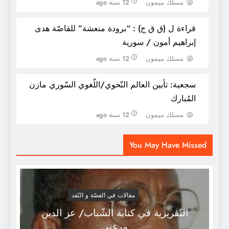
مسلك ميمون
12 سنة ago
قراءة ل (ق ق ج) : “برودة منعشة” للقاصّة هدى
إبراهيم أمون / سورية
مسلك ميمون
12 سنة ago
سجعية: تأبين العالم النّحوي/اللّغوي السّوري مازن
المُبارك
موسوعة تاريخ الأديان / خمسة أجزاءـ فراس
مسلك ميمون
12 سنة ago
السواح
You May Have Missed
مقالات في القصّة و النّقد
التّقريرية في كتابة الشّباب/ عز الدين
مرغني