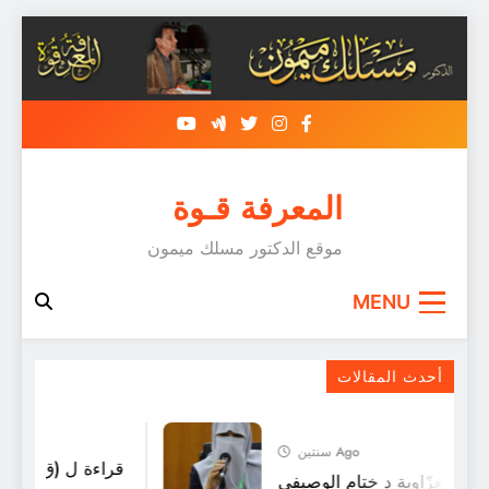
Skip
to
content
المعرفة قـوة
موقع الدكتور مسلك ميمون
MENU
كتب أرسطو
أحدث المقالات
سنتين Ago
قراءة ل (ق ق ج) :
يدة الغزّاوية د ختام الوصيفي