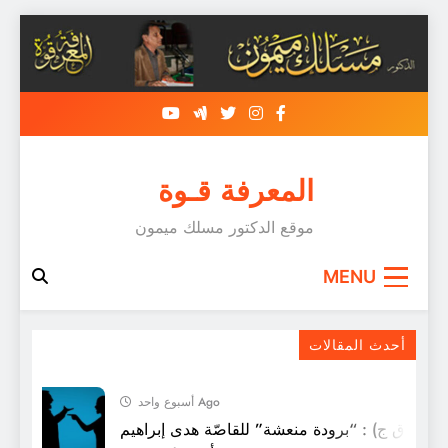
Skip
to
content
المعرفة قـوة
موقع الدكتور مسلك ميمون
MENU
الرّوائي حسن اوريد
أحدث المقالات
أسبوع واحد Ago
 (ق ق ج) : “برودة منعشة” للقاصّة هدى إبراهيم