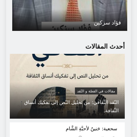
فؤاد سزكين
أحدث المقالات
مقالات في القصّة و النّقد
النّقد الثّقافي: من تحليل النّص إلى تفكيك أنساق
لماذا لا تكذب الحكومة المصرية قول هذا
الثّقافة.
الصهيوني ؟
سحعية: حَنينٌ لأحبَّةِ الشَّام