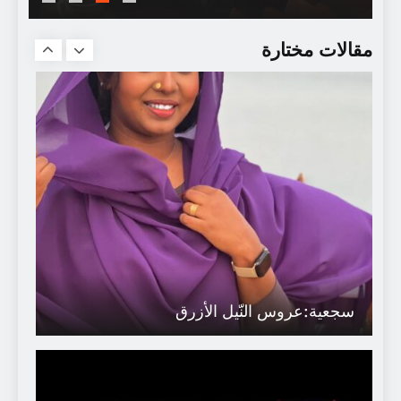
فلسفة الفن في الفكر المعاصر/د زكرياء
إبراهيم
مقالات مختارة
سجعية:عروس النّيل الأزرق