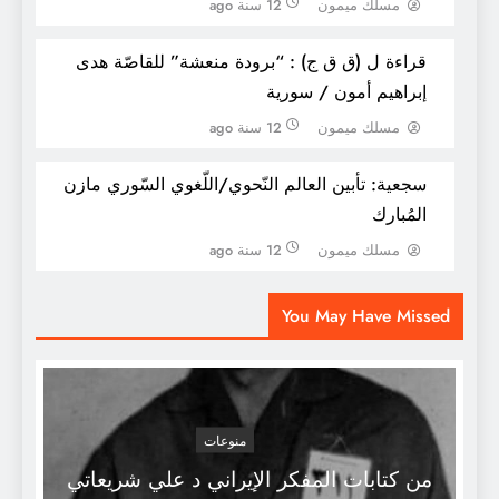
مسلك ميمون
12 سنة ago
قراءة ل (ق ق ج) : “برودة منعشة” للقاصّة هدى
إبراهيم أمون / سورية
مسلك ميمون
12 سنة ago
سجعية: تأبين العالم النّحوي/اللّغوي السّوري مازن
المُبارك
مسلك ميمون
12 سنة ago
معجم محمود شاكر
You May Have Missed
منوعات
من كتابات المفكر الإيراني د علي شريعاتي