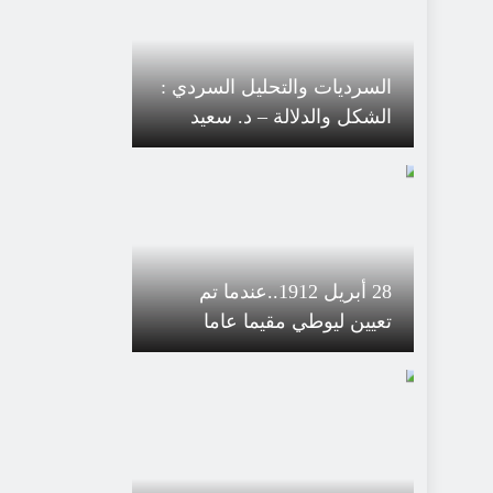
السرديات والتحليل السردي :
الشكل والدلالة – د. سعيد
يقطين
28 أبريل 1912..عندما تم
تعيين ليوطي مقيما عاما
بالمغرب..