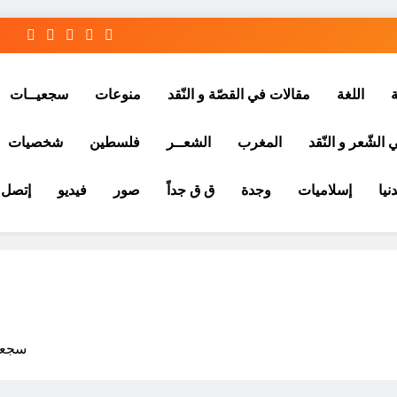
ة
اللغة
مقالات في القصّة و النّقد
منوعات
سجعيــات
الشّعر و النّقد
المغرب
الشعــر
فلسطين
شخصيات
نيا
إسلاميات
وجدة
ق ق جداً
صور
فيديو
إتصل ب
سجعية