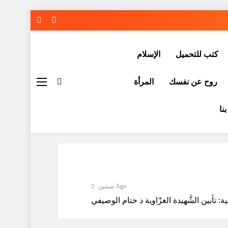
كتب للتحميل
الإسلام
روح عن نفسك
المرأة
نا
سنتين Ago
: تأبين الشَّهيدة الغزّاوية د ختام الوصيفي
سنتين Ago