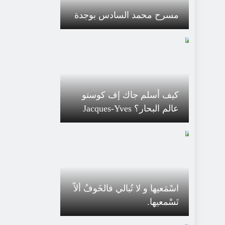
مسرح محمد السادس بوجدة
كيف أسلم جاك إف كوستو
عالم البحار؟ Jacques-Yves
Cousteau
اسْمَعيها و لا تُبالي فالخَوفُ ألاَّ
تَسْمعيها.