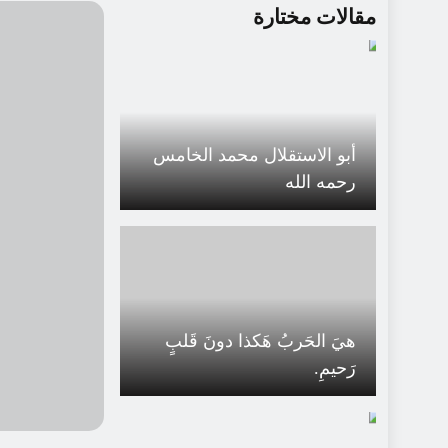
مقالات مختارة
أبو الاستقلال محمد الخامس
رحمه الله
هيَ الحَربُ هَكذا دونَ قَلبٍ
رَحيمِ.