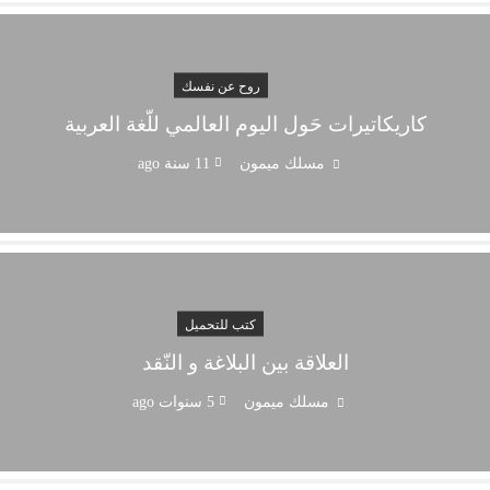
روح عن نفسك
كاريكاتيرات حَول اليوم العالمي للّغة العربية
مسلك ميمون
11 سنة ago
كتب للتحميل
العلاقة بين البلاغة و النّقد
مسلك ميمون
5 سنوات ago