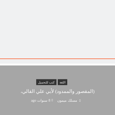
اللغة
كتب للتحميل
(المقصور والممدود) لأبي علي القالي،
مسلك ميمون
8 سنوات ago