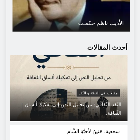
الأديب ناظم حكمـت
أحدث المقالات
مقالات في القصّة و النّقد
النّقد الثّقافي: من تحليل النّص إلى تفكيك أنساق
(بنية السرد العربي .. من مساءلة الواقع إلى
الثّقافة.
سؤال المصير) لمحمد معتصم
سحعية: حَنينٌ لأحبَّةِ الشَّام