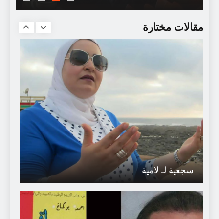
ال (ق ق ج)
مقالات مختارة
سجعية لـ لامية