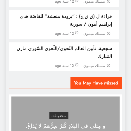
مسلك ميمون
12 سنة ago
قراءة ل (ق ق ج) : “برودة منعشة” للقاصّة هدى
إبراهيم أمون / سورية
مسلك ميمون
12 سنة ago
سجعية: تأبين العالم النّحوي/اللّغوي السّوري مازن
المُبارك
غادة المطيري.. العالمة السعودية التي ترأس
مسلك ميمون
12 سنة ago
مركز أبحاث في جامعة كاليفورنيا
You May Have Missed
سجعيــات
و مِثلي في البِلادِ كُثرٌ سِرُّهمْ لا يُذاعُ.