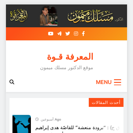
Skip
to
content
المعرفة قـوة
موقع الدكتور مسلك ميمون
MENU
البداية و النّهاية في الرّواية العربية
أحدث المقالات
أسبوعين Ago
 (ق ق ج) : “برودة منعشة” للقاصّة هدى إبراهيم