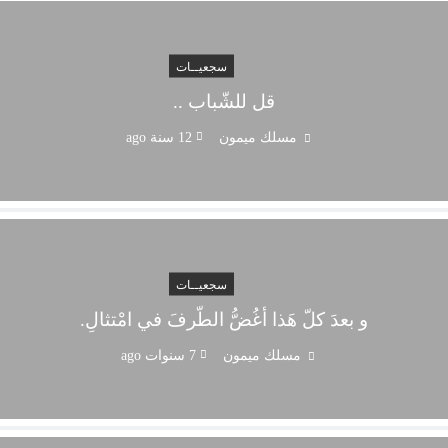
سجعيــات
قل للشّباب ..
مسلك ميمون
12 سنة ago
سجعيــات
و بعدَ كلّ هَذا أغُضُّ الطّرفَ في امْتثالِ.
مسلك ميمون
7 سنوات ago