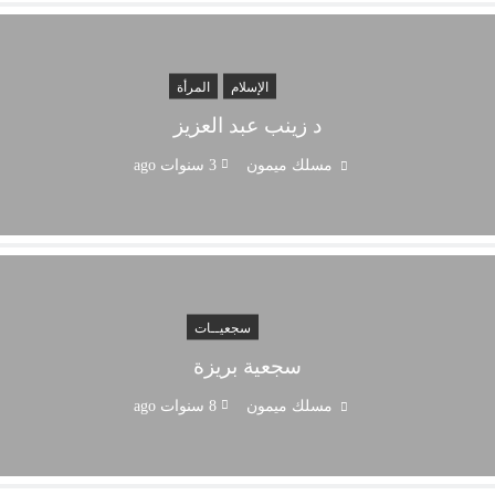
الإسلام
المرأة
د زينب عبد العزيز
مسلك ميمون
3 سنوات ago
سجعيــات
سجعية بريزة
مسلك ميمون
8 سنوات ago