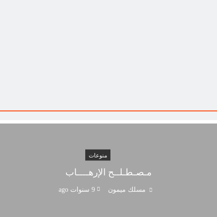
منوعات
مـصـطـلــح الإرهــــاب
مسلك ميمون
9 سنوات ago