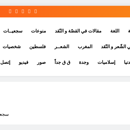
ة
اللغة
مقالات في القصّة و النّقد
منوعات
سجعيــات
الشّعر و النّقد
المغرب
الشعــر
فلسطين
شخصيات
نيا
إسلاميات
وجدة
ق ق جداً
صور
فيديو
إتصل ب
سجعية