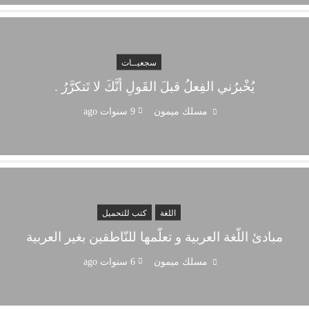
سجعيــات
يُخْبرُني الفِعلُ قبلَ القَولِ أنَّكَ لا تَتكرَّرُ .
مسلك ميمون
9 سنوات ago
اللغة
كتب للتحميل
مبادئ اللّغة العربية و تعلّمها للنّاطقين بغير العربية
مسلك ميمون
6 سنوات ago