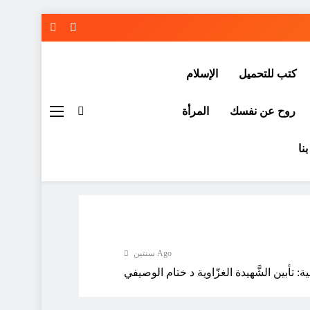
كتب للتحميل
الإسلام
روح عن نفسك
المرأة
نا
سنتين Ago
: تأبين الشَّهيدة الغزّاوية د ختام الوصيفي
سنتين Ago