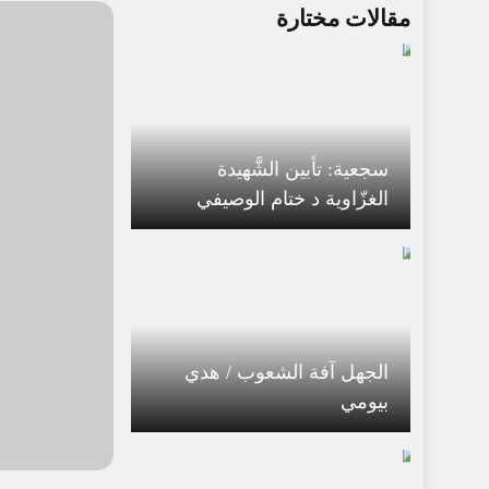
مقالات مختارة
سجعية: تأبين الشَّهيدة
الغزّاوية د ختام الوصيفي
الجهل آفة الشعوب / هدي
بيومي