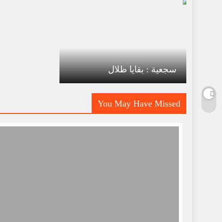
سجعية : بقايا ظلال
You May Have Missed