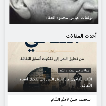
مؤلفات عباس محمود العقاد
أحدث المقالات
مقالات في القصّة و النّقد
النّقد الثّقافي: من تحليل النّص إلى تفكيك أنساق
الثّقافة.
اسْمَعيها و لا تُبالي فالخَوفُ ألاَّ تَسْمعيها.
سحعية: حَنينٌ لأحبَّةِ الشَّام