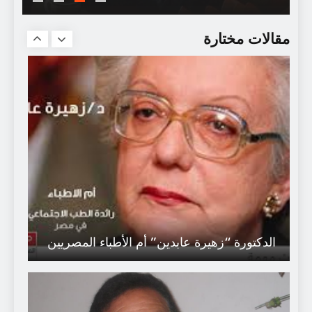
سجعية : التّأمرُك ..
مقالات مختارة
الدكتورة “زهيرة عابدين” أم الأطباء المصريين