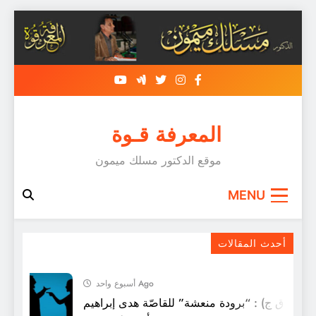
Skip
to
content
المعرفة قـوة
موقع الدكتور مسلك ميمون
MENU
تحميل مؤلفات عبد الله العروي
أحدث المقالات
أسبوع واحد Ago
 (ق ق ج) : “برودة منعشة” للقاصّة هدى إبراهيم