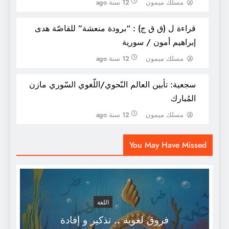
مسلك ميمون
12 سنة ago
قراءة ل (ق ق ج) : “برودة منعشة” للقاصّة هدى
إبراهيم أمون / سورية
مسلك ميمون
12 سنة ago
سجعية: تأبين العالم النّحوي/اللّغوي السّوري مازن
المُبارك
مسلك ميمون
12 سنة ago
أمينة بوليد تبهر طلبة جامعة جورج واشنطن
You May Have Missed
اللغة
فروق لغوية .. تذكير و إفادة