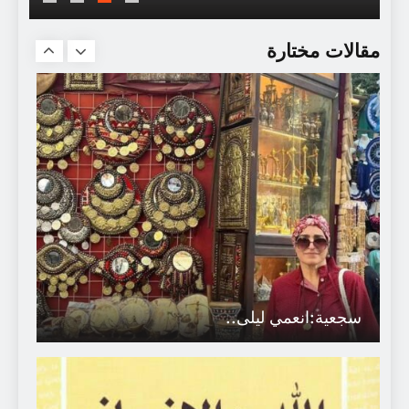
يستعجلون رحيلك قبل الرحيل..
مقالات مختارة
سجعية:انعمي ليلى..