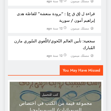
مسلك ميمون
12 سنة ago
قراءة ل (ق ق ج) : “برودة منعشة” للقاصّة هدى
إبراهيم أمون / سورية
مسلك ميمون
12 سنة ago
سجعية: تأبين العالم النّحوي/اللّغوي السّوري مازن
المُبارك
مسلك ميمون
12 سنة ago
الإيقاع في قصيدة النثر، محمد معتصم
You May Have Missed
كتب للتحميل
مجموعة قيمة من الكتب في اختصاص
السيميائيات/ السيميولوجيا