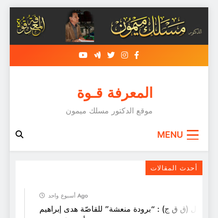
Skip
to
content
المعرفة قـوة
موقع الدكتور مسلك ميمون
MENU
كيف يصنع العباقرة ؟
أحدث المقالات
أسبوع واحد Ago
راءة ل (ق ق ج) : “برودة منعشة” للقاصّة هدى إبراهيم