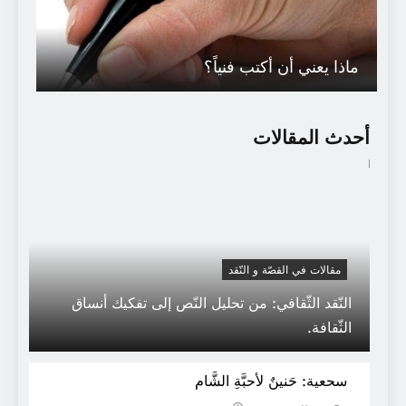
ماذا يعني أن أكتب فنياً؟
أحدث المقالات
مقالات في القصّة و النّقد
النّقد الثّقافي: من تحليل النّص إلى تفكيك أنساق
الثّقافة.
مؤلفات د عبد الله العروي
سحعية: حَنينٌ لأحبَّةِ الشَّام