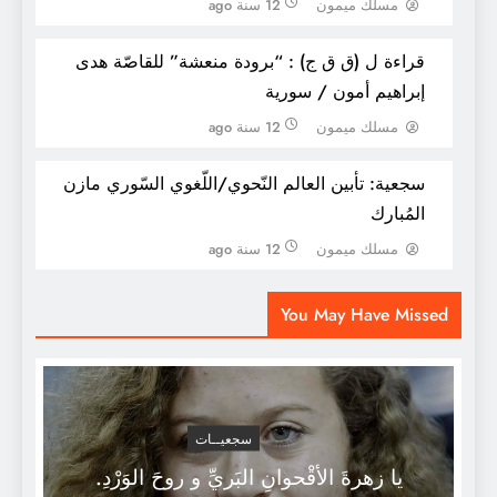
مسلك ميمون
12 سنة ago
قراءة ل (ق ق ج) : “برودة منعشة” للقاصّة هدى
إبراهيم أمون / سورية
مسلك ميمون
12 سنة ago
سجعية: تأبين العالم النّحوي/اللّغوي السّوري مازن
المُبارك
مسلك ميمون
12 سنة ago
كل محاضرات الأسلوبية بالتّطبيقات
You May Have Missed
سجعيــات
يا زهرةَ الأقْحوانِ البَريِّ و روحَ الوَرْدِ.