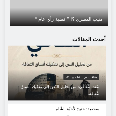
منيب المصري ؟! ” قضية رأي عام “
أحدث المقالات
مقالات في القصّة و النّقد
النّقد الثّقافي: من تحليل النّص إلى تفكيك أنساق
كتب وبحوث في اللسانيات واللسانيات
الثّقافة.
التطبيقية بصيغة pdf:
سحعية: حَنينٌ لأحبَّةِ الشَّام