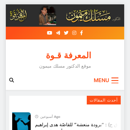
Skip
to
content
المعرفة قـوة
موقع الدكتور مسلك ميمون
MENU
و يَراكِ تلكَ القوّةَ الضَّاربةَ في الأعْماقِ
أحدث المقالات
أسبوعين Ago
 (ق ق ج) : “برودة منعشة” للقاصّة هدى إبراهيم