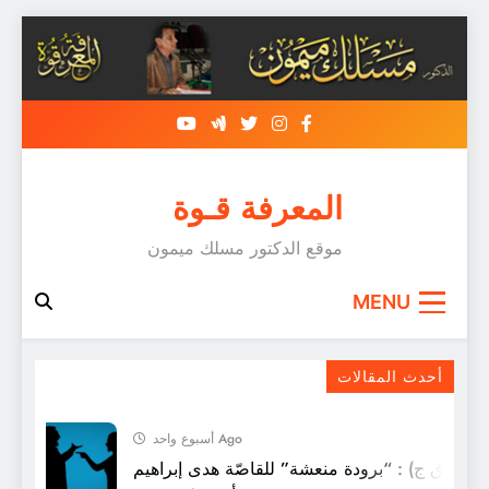
Skip
to
content
المعرفة قـوة
موقع الدكتور مسلك ميمون
MENU
قصيدة : الأرملة
أحدث المقالات
أسبوع واحد Ago
 (ق ق ج) : “برودة منعشة” للقاصّة هدى إبراهيم