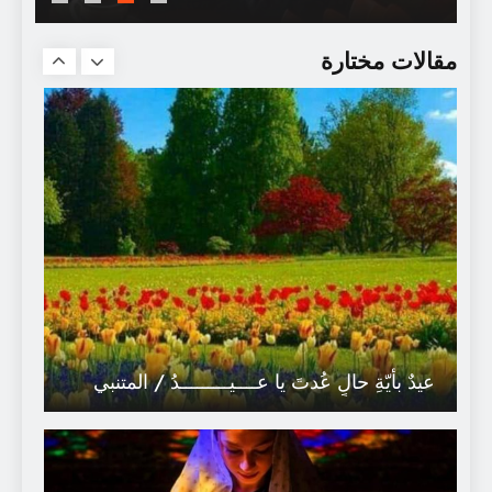
تأويل الثّقافات
مقالات مختارة
عيدٌ بأيّةِ حالٍ عُدتَ يا عــــيـــــــــدُ / المتنبي