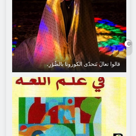
قالوا تعالَ نَتحدّى الكورونا بالصُّوّرِ.