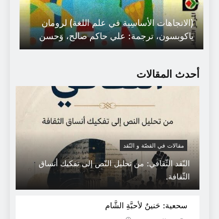
(الاتجاهات الأساسِية في علم اللغة) لرومان
ياكوبسون، ترجمة: علي حاكم صالح، وَحسن
ناظم،
أحدث المقالات
مقالات في القصّة و النّقد
النّقد الثّقافي: من تحليل النّص إلى تفكيك أنساق
الثّقافة.
كيف سخر الأمريكيون من رئيسهم ؟
سحعية: حَنينٌ لأحبَّةِ الشَّام