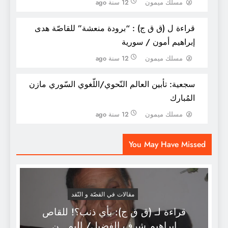
مسلك ميمون
12 سنة ago
قراءة ل (ق ق ج) : “برودة منعشة” للقاصّة هدى
إبراهيم أمون / سورية
مسلك ميمون
12 سنة ago
سجعية: تأبين العالم النّحوي/اللّغوي السّوري مازن
المُبارك
مسلك ميمون
12 سنة ago
التّقديم والتّأخير في اللّغة
You May Have Missed
مقالات في القصّة و النّقد
قراءة لـ (ق ق ج): بأي ذنب؟! للقاص
إبراهيم شرف الفضيل/ اليمـــن