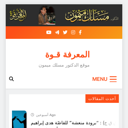
Skip
to
content
المعرفة قـوة
موقع الدكتور مسلك ميمون
MENU
من طرائف اللّغة العربية:
أحدث المقالات
أسبوعين Ago
 ل (ق ق ج) : “برودة منعشة” للقاصّة هدى إبراهيم