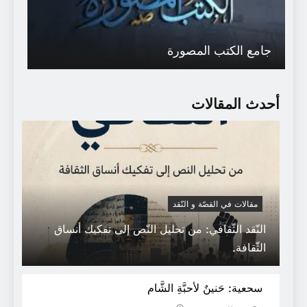
جامع الكتب المصورة
أحدث المقالات
مقالات في القصّة و النّقد
النّقد الثّقافي: من تحليل النّص إلى تفكيك أنساق
مختارات من كُتب ومؤلفات الفيلسوف
الثّقافة.
والمفكر المغربي “محمد عـابـد الجـابــري”
سحعية: حَنينٌ لأحبَّةِ الشَّام