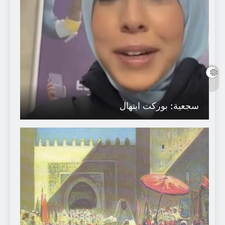
سجعية: بوركت ابتهال