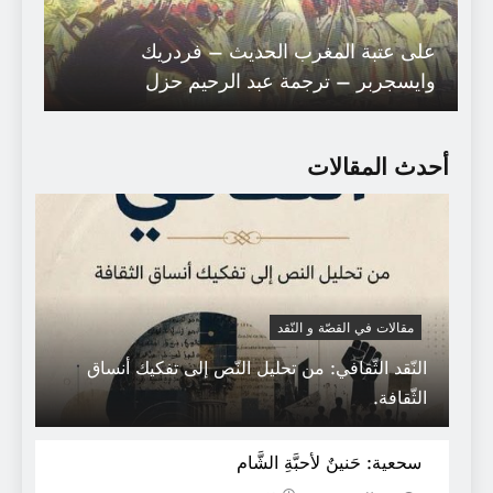
على عتبة المغرب الحديث – فردريك
وايسجربر – ترجمة عبد الرحيم حزل
أحدث المقالات
مقالات في القصّة و النّقد
النّقد الثّقافي: من تحليل النّص إلى تفكيك أنساق
الثّقافة.
أنطولوجيا شعراء وجدة / سامح درويش
سحعية: حَنينٌ لأحبَّةِ الشَّام