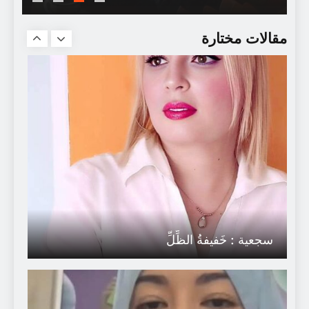
موت الناقد
مقالات مختارة
سجعية : خَفيفةُ الظِّلِّ