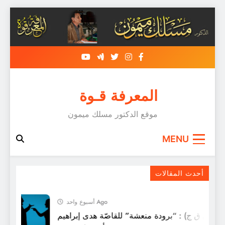
Skip
to
content
المعرفة قـوة
موقع الدكتور مسلك ميمون
MENU
الرّواية الجديدة و الواقع
أحدث المقالات
أسبوع واحد Ago
ل (ق ق ج) : “برودة منعشة” للقاصّة هدى إبراهيم