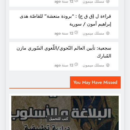
مسلك ميمون
12 سنة ago
قراءة ل (ق ق ج) : “برودة منعشة” للقاصّة هدى
إبراهيم أمون / سورية
مسلك ميمون
12 سنة ago
سجعية: تأبين العالم النّحوي/اللّغوي السّوري مازن
المُبارك
انتخاب أحمد الريسوني رئيساً للاتحاد العالمي
مسلك ميمون
12 سنة ago
لعلماء المسلمين خلفاً للقرضاوي
You May Have Missed
كتب للتحميل