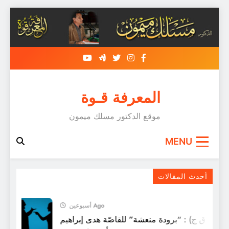
Skip
to
content
المعرفة قـوة
موقع الدكتور مسلك ميمون
MENU
سجعية : قل للمؤثّر ( youtubers) في المغرب
و الجزائر.
أحدث المقالات
أسبوعين Ago
ل (ق ق ج) : “برودة منعشة” للقاصّة هدى إبراهيم