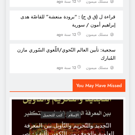
مسلك ميمون
12 سنة ago
قراءة ل (ق ق ج) : “برودة منعشة” للقاصّة هدى
إبراهيم أمون / سورية
مسلك ميمون
12 سنة ago
سجعية: تأبين العالم النّحوي/اللّغوي السّوري مازن
المُبارك
مسلك ميمون
12 سنة ago
كتب و مؤلفات نعوم تشومسكي / للتحميل
You May Have Missed
الإسلام
كتب للتحميل
التّجديد والتّحريم والتّأويل بين المعرفة
العلمية والخوف من التّكفير تأليف : نصر