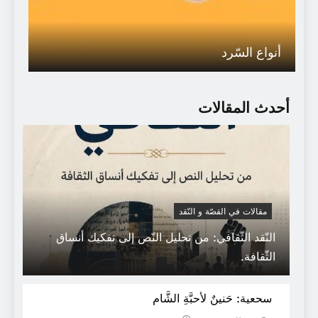
أنواع السّرد
أحدث المقالات
مقالات في القصّة و النّقد
النّقد الثّقافي: من تحليل النّص إلى تفكيك أنساق
الثّقافة.
آمنة اللّوه
سحعية: حَنينٌ لأحبَّةِ الشَّام