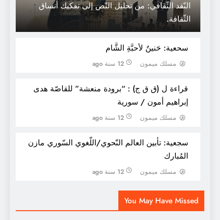
النّقد الثّقافي: من تحليل النّص إلى تفكيك أنساق
الثّقافة.
سحعية: حَنينٌ لأحبَّةِ الشَّام
مسلك ميمون
12 سنة ago
قراءة ل (ق ق ج) : “برودة منعشة” للقاصّة هدى
إبراهيم أمون / سورية
مسلك ميمون
12 سنة ago
سجعية: تأبين العالم النّحوي/اللّغوي السّوري مازن
المُبارك
مسلك ميمون
12 سنة ago
You May Have Missed