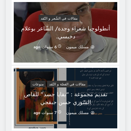
مقالات في الشّعر و النّقد
أنطولوجيا شعراء وجدة/ الشّاعر بوعلام
دخيسي.
مسلك ميمون
6 سنوات ago
مقالات في القصّة و النّقد
منوعات
تقديم مجموعة : “بقايا جسد” للقاص
السّوري حسن جبقجي
مسلك ميمون
7 سنوات ago