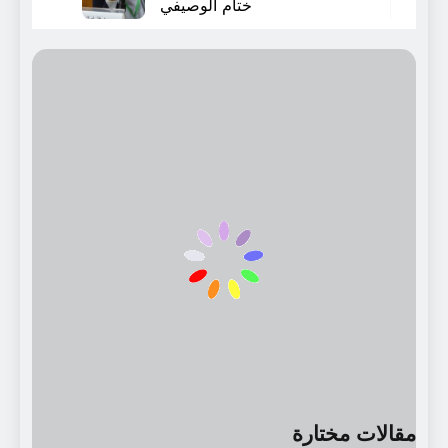
ختام الوصيفي
سنتين Ago
تزأر الكلمات/ قصيدة لشاعر
الخضراء أحمد امباركي
7 سنوات Ago
نشأة اللّغة عند الإنسان
والطفل
8 سنوات Ago
مصادر هامة حول الق الق
جداً
8 سنوات Ago
أرشيف المجلات الأدبية و
الثقافية
8 سنوات Ago
الخطاب النّقديّ عند أودنيس/
الشّعر أنموذجاً
مقالات مختارة
3 أسابيع Ago