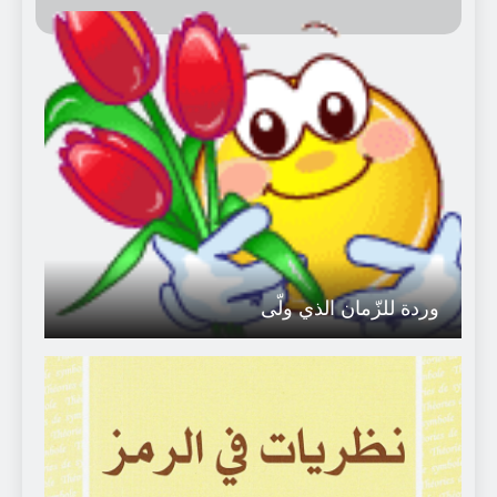
سجعية: البَيتُ العَتيق..
3 أسابيع Ago
سجعية : قالتْ سُوزانُ
أسبوعين Ago
سجعية: تأبين العالم النّحوي/
اللّغوي السّوري مازن المُبارك
أسبوعين Ago
قراءة ل (ق ق ج) : “برودة
وردة للزّمان الذي ولّى
منعشة” للقاصّة هدى إبراهيم
أمون / سورية