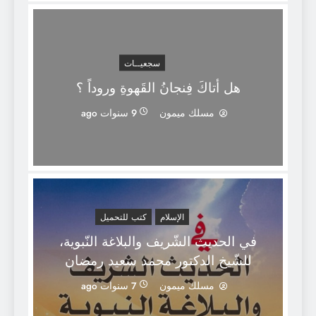
سجعيــات
هل أتاكَ فِنجانُ القَهوةِ وروداً ؟
مسلك ميمون
9 سنوات ago
الإسلام
كتب للتحميل
في الحديث الشّريف والبلاغة النّبوية،
للشّيخ الدكتور محمد سعيد رمضان
البوطي
مسلك ميمون
7 سنوات ago