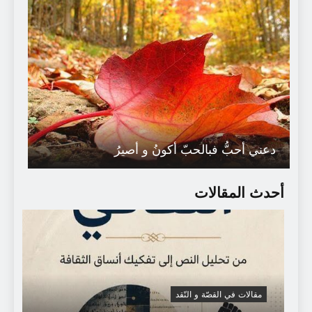
دعني أحبُّ فبالحبّ أكونُ و أصيرُ
أحدث المقالات
مقالات في القصّة و النّقد