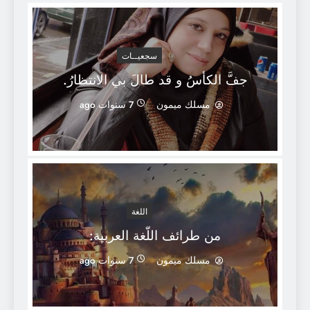
سجعيــات
جفَّ الكأسُ و قد طالَ بي الانتظارُ.
مسلك ميمون
7 سنوات ago
اللغة
من طرائف اللّغة العربية:
مسلك ميمون
7 سنوات ago