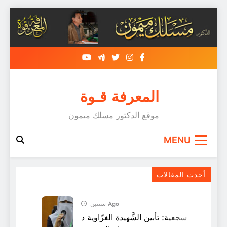
Skip
to
content
المعرفة قـوة
موقع الدكتور مسلك ميمون
MENU
أحدث المقالات
سنتين Ago
سجعية: تأبين الشَّهيدة الغزّاوية د