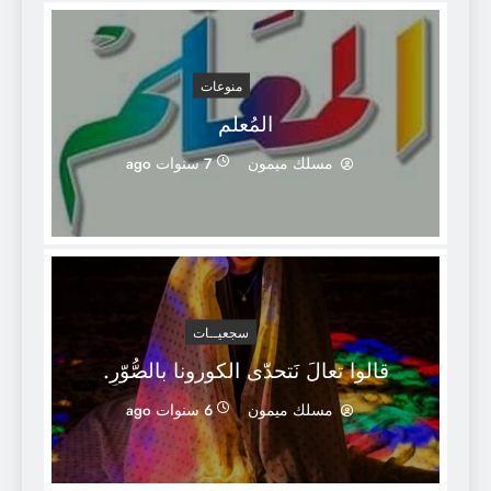
منوعات
المُعلم
مسلك ميمون
7 سنوات ago
سجعيــات
قالوا تعالَ نَتحدّى الكورونا بالصُّوّرِ.
مسلك ميمون
6 سنوات ago