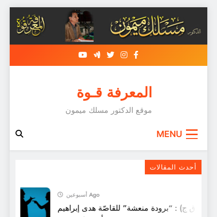
Skip
to
content
المعرفة قـوة
موقع الدكتور مسلك ميمون
MENU
أقسمت الكتائب..
أحدث المقالات
أسبوعين Ago
ل (ق ق ج) : “برودة منعشة” للقاصّة هدى إبراهيم