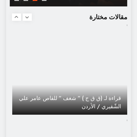
وداعا برنار بيفو
مقالات مختارة
قراءة لـ (ق ق ج ) ” شغف ” للقاص عامر علي
الشّقيري / الأردن