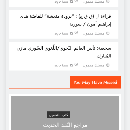
مسلك ميمون
12 سنة ago
قراءة ل (ق ق ج) : “برودة منعشة” للقاصّة هدى
إبراهيم أمون / سورية
مسلك ميمون
12 سنة ago
سجعية: تأبين العالم النّحوي/اللّغوي السّوري مازن
المُبارك
صور عن فلسطين القديمة لاتريد إسرائيل أن
مسلك ميمون
12 سنة ago
يراها العالم
You May Have Missed
كتب للتحميل
مراجع النّقد الحديث