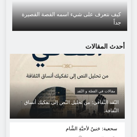
كيف نتعرف على شيء اسمه القصة القصيرة
جداً
أحدث المقالات
مقالات في القصّة و النّقد
النّقد الثّقافي: من تحليل النّص إلى تفكيك أنساق
الثّقافة.
مؤلفات د عبد الله العروي
سحعية: حَنينٌ لأحبَّةِ الشَّام