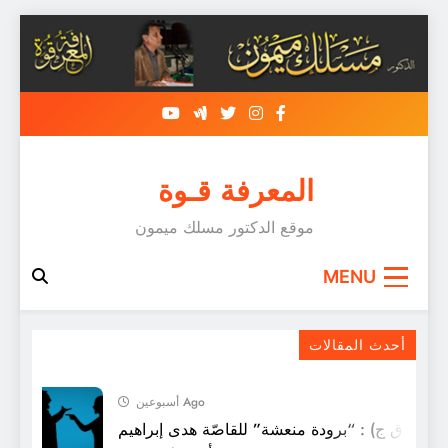
Skip
to
content
المعرفة قـوة
موقع الدكتور مسلك ميمون
MENU
سَجعيةُ لَوحَةِ الكَفِّ
أحدث المقالات
أسبوعين Ago
ل (ق ق ج) : “برودة منعشة” للقاصّة هدى إبراهيم