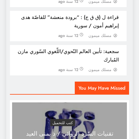
مسلك ميمون
12 سنة ago
قراءة ل (ق ق ج) : “برودة منعشة” للقاصّة هدى
إبراهيم أمون / سورية
مسلك ميمون
12 سنة ago
سجعية: تأبين العالم النّحوي/اللّغوي السّوري مازن
المُبارك
سَجعية تأبين الصّديق الشّاعر المحامي الحسين
مسلك ميمون
12 سنة ago
القمري
You May Have Missed
كتب للتحميل
تقنيات السّرد الروائي / د يمنى العيد