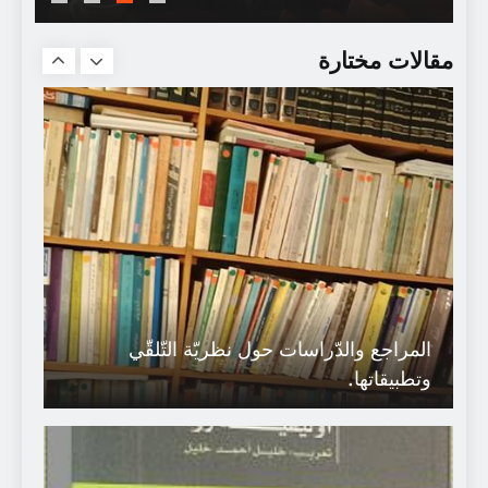
سجعية : جَميل أنّك قلتِ الذّكور..
مقالات مختارة
المراجع والدّراسات حول نظريّة التّلقّي
وتطبيقاتها.