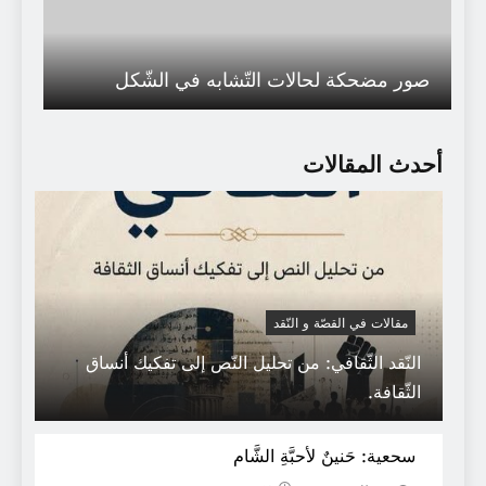
صور مضحكة لحالات التّشابه في الشّكل
أحدث المقالات
مقالات في القصّة و النّقد
النّقد الثّقافي: من تحليل النّص إلى تفكيك أنساق
الثّقافة.
الشّيخ محمد علي الصّابوني في ذمّة الله تعالى
سحعية: حَنينٌ لأحبَّةِ الشَّام