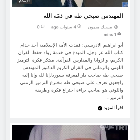
الإسلام
المهندس صبحي طه في ذمّة الله
مسلك ميمون
4 سنوات ago
0
1 mins
أبو ابراهيم الادريسي: فقدت الأمة الإسلامية أحد خدام
كتاب الله عز وجل، المبدع في خدمة رواد حفظ القرآن
الكريم، والزوايا والمدارس القرآنية. مبتكر فكرة الترميز
اللوني والزماني في القرآن الكريم.الدكتور المهندس
صبحي طه صاحب دارالمعرفة بسوريا.إنا لله وإنا إليه
راجعون تعرف على صبحي طه مخترع الترميز الزمني
واللوني هو صاحب براءة اختراع فكرة وطريقة
الترميز…
اقرأ المزيد