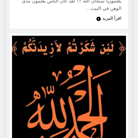
يعلمون) سبحان الله !!! لقد كان الناس يعلمون مدى
الوهن في البيت…
اقرأ المزيد