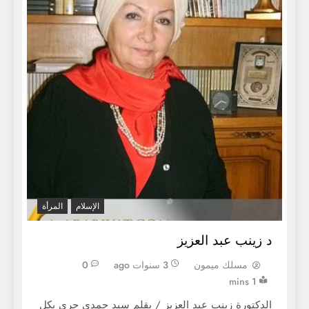
الإسلام
المرأة
د زينب عبد العزيز
مسلك ميمون
3 سنوات ago
0
1 mins
الدكتورة زينب عبد العزيز / بقلم سيد حمدي حري بكل