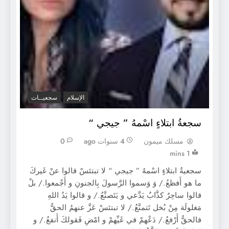
الإسلام
سجعيــات
سجعةُ ابتلاءٍ اسْمهُ ” جيجي “
مسلك ميمون
4 سنوات ago
0
1 mins
سجعيةُ ابتلاءٍ اسْمهُ ” جيجي “ لا تبتئسْ قالوا عنْ غَيركَ
ما هو أَفظعُ./ وَ وَسموا الرَّسولَ بِالجنونِ و أَجْمعوا./ بلْ
قالوا ساحِرٌ كذَّابٌ يَدَّعي و يَتَصنَّعُ./ و قالوا يَدُ اللهِ
مَغلولَة مِنْ بُخل تَتمنَّعُ./ لا تبتئسْ عَزَّ عنهمُ الحقُّ
فالحقُّ أَرْفعُ./ دَعْهمْ في غَيِّهمْ و امْضِ فَقولكَ أَنفعُ./ و