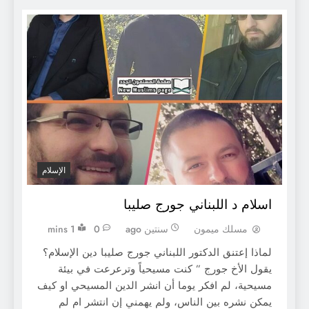
الإسلام
اسلام د اللبناني جورج صليبا
مسلك ميمون
سنتين ago
0
1 mins
لماذا إعتنق الدكتور اللبناني جورج صليبا دين الإسلام؟
يقول الأخ جورج ” كنت مسيحياً وترعرعت في بيئة
مسيحية، لم افكر يوما أن انشر الدين المسيحي او كيف
يمكن نشره بين الناس، ولم يهمني إن انتشر ام لم