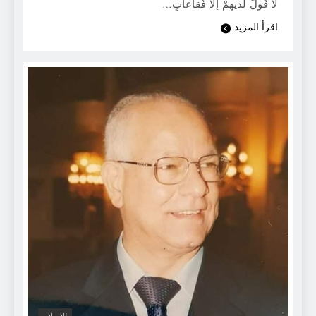
لا قَولَ لَديهمْ إلاَّ فُقاعاتٍ…
اقرأ المزيد