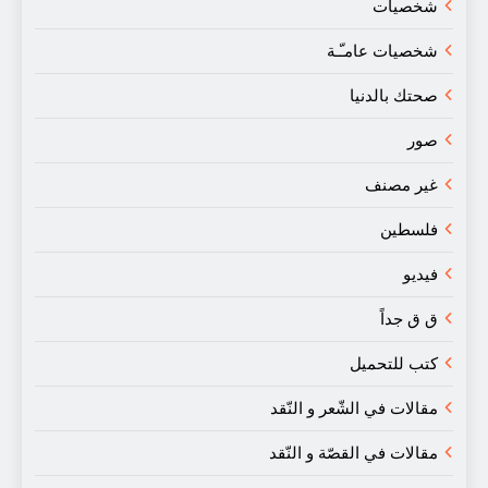
شخصيات
شخصيات عامـّـة
صحتك بالدنيا
صور
غير مصنف
فلسطين
فيديو
ق ق جداً
كتب للتحميل
مقالات في الشّعر و النّقد
مقالات في القصّة و النّقد