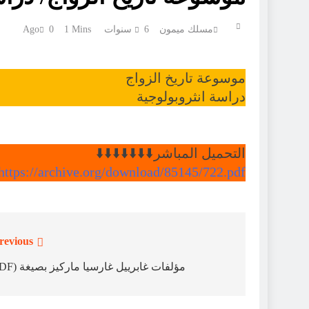
مسلك ميمون
6 سنوات Ago
1 Mins
0
موسوعة تاريخ الزواج
دراسة انثروبولوجية
التحميل المباشر⁦⬇️⁩⁦⬇️⁩⁦⬇️⁩⁦⬇️⁩⁦⬇️⁩⁦⬇️⁩⁦⬇️⁩
https://archive.org/download/85145/722.pdf
revious:
تصفّح
المقالات
مؤلفات غابرييل غارسيا ماركيز بصيغة (PDF)