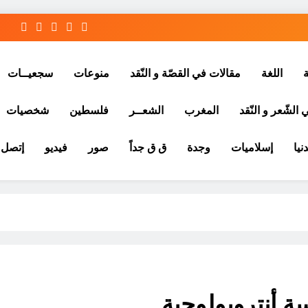
ة
اللغة
مقالات في القصّة و النّقد
منوعات
سجعيــات
الشّعر و النّقد
المغرب
الشعــر
فلسطين
شخصيات
نيا
إسلاميات
وجدة
ق ق جداً
صور
فيديو
إتصل ب
ة أنتروبولوجية