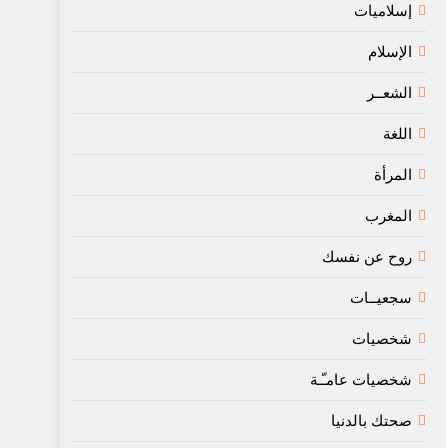
إسلاميات
الإسلام
الشعــر
اللغة
المرأة
المغرب
روح عن نفسك
سجعيــات
شخصيات
شخصيات عامـّـة
صحتك بالدنيا