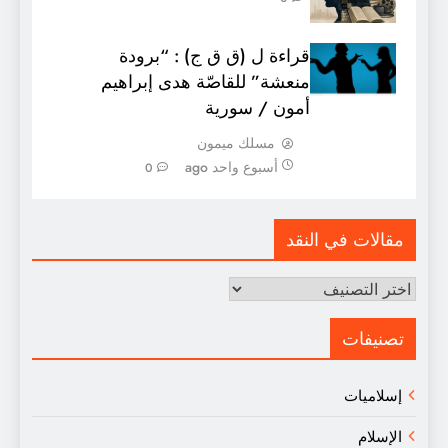
قراءة ل (ق ق ج) : “برودة
منعشة” للقاصّة هدى إبراهيم
أمون / سورية
مسلك ميمون
أسبوع واحد ago
0
مقالات في النقد
مقالات
في
النقد
تصنيفات
إسلاميات
الإسلام