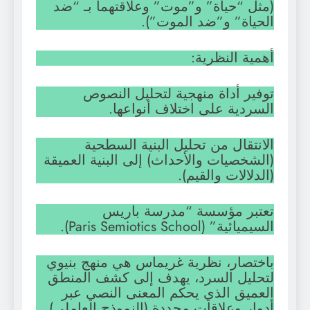
(مثل “حياة” و”موت” وعلاقتهما بـ “ضد
الحياة” و”ضد الموت”).
أهمية النظرية:
توفير أداة منهجية لتحليل النصوص
السردية على اختلاف أنواعها.
الانتقال من تحليل البنية السطحية
(الشخصيات والأحداث) إلى البنية العميقة
(الدلالات والقيم).
تعتبر مؤسسة “مدرسة باريس
السيميائية” (Paris Semiotics School).
باختصار، نظرية غريماس هي منهج بنيوي
لتحليل السرد، يهدف إلى كشف المنطق
العميق الذي يحكم المعنى النصي عبر
أدوار وعلاقات محددة (النموذج العاملي)