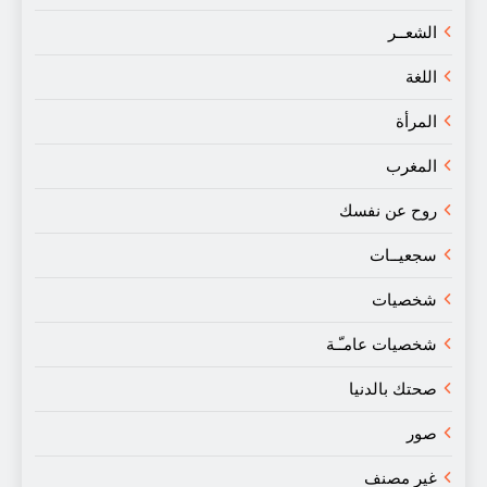
الشعــر
اللغة
المرأة
المغرب
روح عن نفسك
سجعيــات
شخصيات
شخصيات عامـّـة
صحتك بالدنيا
صور
غير مصنف