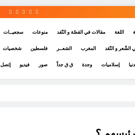
ة
اللغة
مقالات في القصّة و النّقد
منوعات
سجعيــات
الشّعر و النّقد
المغرب
الشعــر
فلسطين
شخصيات
نيا
إسلاميات
وجدة
ق ق جداً
صور
فيديو
إتصل ب
رئيسهم ؟