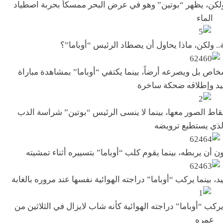
 ولكن، يظهر “بوتين” وهو في عرض البحر ممسكاً بحربة اصطياد
الماء
.. ولكن، ماذا يحاول أن يصطاد الرئيس “أوباما”؟
اص بل ويصرعه أرضاً، بينما يكتفي “أوباما” بمشاهدة مباراة
يد وإطلاقه ضحكة ساخرة
التقاط الصور معها، بينما لا ينسى الرئيس “بوتين” شراسة الدب
لذي يستطيع ترويضه
 أن يربطه، بينما يقوم كلب “أوباما” بتسييره أثناء تمشيته
، بينما يركب “أوباما” دراجته الهوائية نفسها عند مروره بالغابة
كب “أوباما” دراجته الهوائية كأنه شاب لايزال في الثلاثين من
عمره