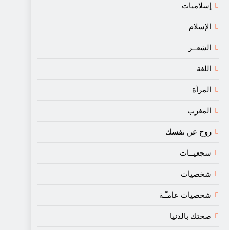
إسلاميات
الإسلام
الشعــر
اللغة
المرأة
المغرب
روح عن نفسك
سجعيــات
شخصيات
شخصيات عامـّـة
صحتك بالدنيا