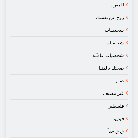
المغرب
روح عن نفسك
سجعيــات
شخصيات
شخصيات عامـّـة
صحتك بالدنيا
صور
غير مصنف
فلسطين
فيديو
ق ق جداً