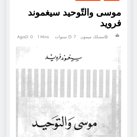
موسى والتّوحيد سيغموند
فرويد
مسلك ميمون
7 سنوات Ago
1 Mins
0