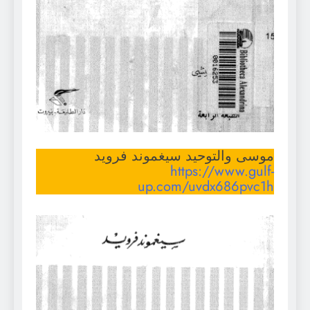
موسى والتوحيد سيغموند فرويد
https://www.gulf-
up.com/uvdx686pvc1h