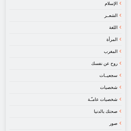
الإسلام
الشعــر
اللغة
المرأة
المغرب
روح عن نفسك
سجعيــات
شخصيات
شخصيات عامـّـة
صحتك بالدنيا
صور