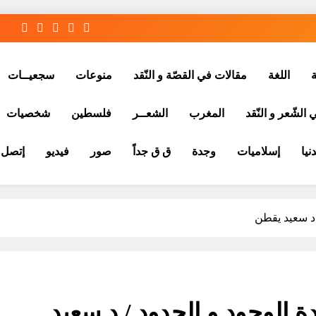
ة
اللغة
مقالات في القصّة و النّقد
منوعات
سجعيــات
الشّعر و النّقد
المغرب
الشعــر
فلسطين
شخصيات
نيا
إسلاميات
وجدة
ق ق جداً
صور
فيديو
إتصل ب
/ د سعيد يقطن
دة الوجود و الحدود / د سعيد