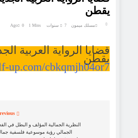
يقطن
مسلك ميمون
7 سنوات Ago
1 Mins
0
قضايا الرواية العربية الج
يقطن
ulf-up.com/cbkqmjh04or7
revious:
تصفّح
المقالات
النظرية الجمالية المؤلف و البطل في الف
الجمالي رؤية موسوعية فلسفية جمال