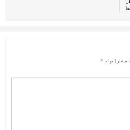
ان
بط
 مشار إليها بـ
*