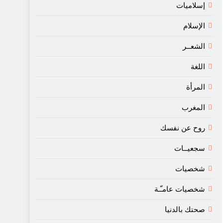
إسلاميات
الإسلام
الشعــر
اللغة
المرأة
المغرب
روح عن نفسك
سجعيــات
شخصيات
شخصيات عامـّـة
صحتك بالدنيا