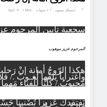
مسلك ميمون
7 سنوات Ago
1 Mins
0
سجعية تأبين المرحوم ع
المرحوم عزيز موهوب
هكذا الرّوحُ أمانة إنْ رَحلت
واغتراباً يَلفّها لُغـوبُ ./ فلا 
مَحبوبُ./ كلّنا للْفناء مَهما ا
نَفتقدكَ عَزيزاً تُضْنينا حَسْ