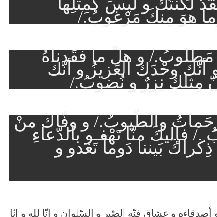
قدُ لَكْنتكَ و ليسَ كَمِثلِها
ا هوَ مِنكَ مَرْغوبُ./
مَطلوبُ./ و هلْ ما فقَدناهُ
 أنّكَ وحْدَكَ العَزيزُ و أنّكَ
 مِثلكَ نِزرٌ و نُضوبُ./
ّحَماتُ والطّيوبُ./ و وفّاك منْ
/ فإليكَ منّا تَهْفـو بالدّعاءِ
كراكَ بَيننا دَوماً تَغدو و
قاءه و عشاق فنّه الصّبر و السّلوان و إنّا لله و إنّا