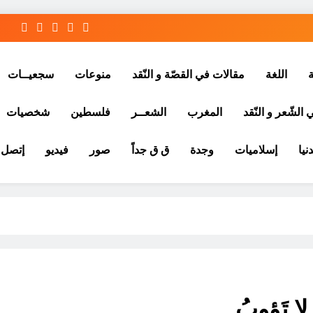
ة
اللغة
مقالات في القصّة و النّقد
منوعات
سجعيــات
الشّعر و النّقد
المغرب
الشعــر
فلسطين
شخصيات
نيا
إسلاميات
وجدة
ق ق جداً
صور
فيديو
إتصل ب
لا تَؤوبُ.