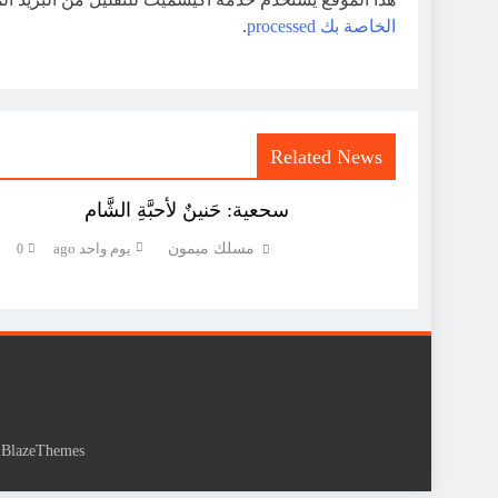
الخاصة بك processed
.
Related News
سحعية: حَنينٌ لأحبَّةِ الشَّام
مسلك ميمون
يوم واحد ago
0
y
BlazeThemes