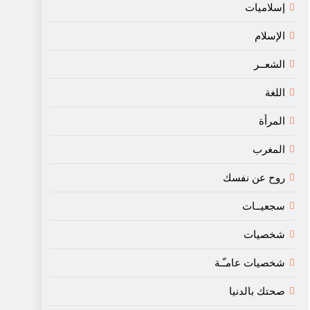
إسلاميات
الإسلام
الشعــر
اللغة
المرأة
المغرب
روح عن نفسك
سجعيــات
شخصيات
شخصيات عامـّـة
صحتك بالدنيا