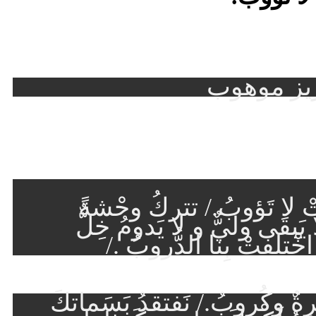
زيز موهوب
ْ لا تَؤوبُ./ تتركُ وحْشةً
يَبقَى وليٌّ و لا يَدومُ خِلٌّ
خْتلفتْ بِنا الدُّروبُ ./
رةٌ وكُروبُ./ نَفتقدُ بَسَماتكَ