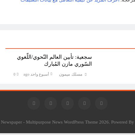
سجعية: تأبين العالم النّحوي/اللّغوي
السّوري مازن المُبارك
مسلك ميمون
أسبوع واحد ago
0
l Newspaper - Multipurpose News WordPress Theme 2026. Powered B