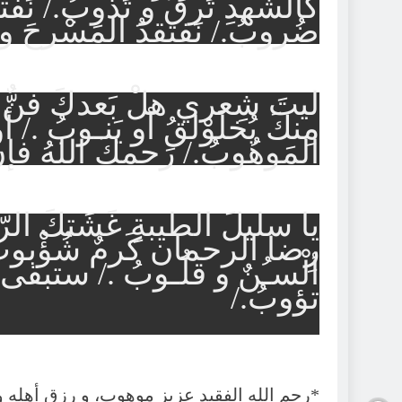
كالشَّهدِ تَرقُّ و تَذوبُ./ نَفت
ضُروبُ./ نَفتقدُ المَسْرحَ وم
ليتَ شِعري هلْ بَعدكَ فنٌّ 
مِنكَ يُخلَوْلقُ أو يَنـوبُ ./ أو
المَوهُوبُ./ رَحمكَ اللهُ فإنّ
يا سليلَ الطيبةِ غَشَتكَ الر
رِضا الرحمان كَرمٌ شُؤْبوبُ .
ألْسـُنٌ و قلُـوبُ ./ ستبقى ذِ
تؤوبُ./
*رحم الله الفقيد عزيز موهوب، و رزق أهله و أصد