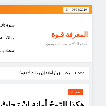
Skip
06/08/2026
to
content
سيرة ذاتي
المعرفة قـوة
مقالات في 
موقع الدكتور مسلك ميمون
صحتك بالد
Home
هكذا الرّوحُ أمانة إنْ رَحلتْ لا تَؤوبُ.
سجعيــات
هكذا الرّوحُ أمانة إنْ رَحلتْ 