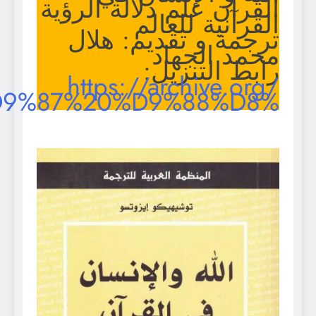
…/%D8%A7%D9%84%D9%8