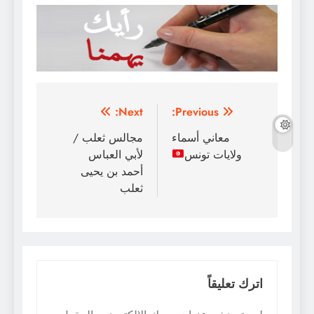
تصفّح
Next:
Previous:
المقالات
معاني أسماء
مجالس ثعلب /
ولايات تونس⁦
لأبي العباس
أحمد بن يحيى
ثعلب
اترك تعليقاً