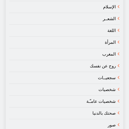
الإسلام
الشعــر
اللغة
المرأة
المغرب
روح عن نفسك
سجعيــات
شخصيات
شخصيات عامـّـة
صحتك بالدنيا
صور