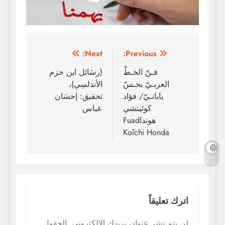
تصفّح
Next:
Previous:
المقالات
فـنّ الخـطّ
(رسَائل ابن حزم
العربـيّ بحـسّ
الأندلسِي)،
يابانـيّ/ فؤاد
تحقيق: إحسَان
كوئيتشي
عباس
هونداFuad
Kōichi Honda
اترك تعليقاً
لن يتم نشر عنوان بريدك الإلكتروني.
الحقول