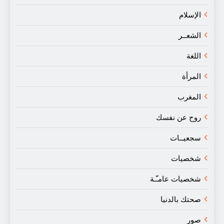
الإسلام
الشعــر
اللغة
المرأة
المغرب
روح عن نفسك
سجعيــات
شخصيات
شخصيات عامـّـة
صحتك بالدنيا
صور