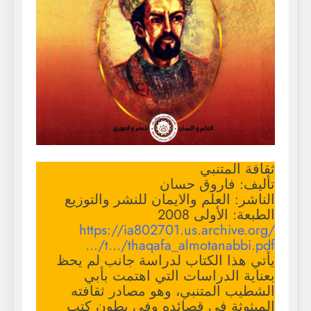
ثقافة المتنبي
تأليف: فاروق حسان
الناشر: العلم والايمان للنشر والتوزيع
الطبعة: الأولى 2008
https://ia802701.us.archive.org/
…/t…/thaqafa_almotanabbi.pdf
يأتي هذا الكتاب لدراسة جانب لم يحظ
بعناية الدراسات التي اهتمت بأبي
الشطيب المتنبي، وهو مصادر ثقافته
المبثوثة في قصائده وفي بطون كتب