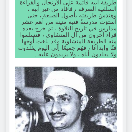
طريقة أبيه قائمة على الارتجال والقراءة
السلَقية الصرفة ، فأفاد من غير أبيه ،
وهندَسَ طريقته بأصول الصنعة ، حتى
استوَت مدرسةً فنية متينة من أهم عشر
مدارس في تاريخ التلاوة ، ثم خرج بعده
قراء آخرون من آل المنشاوي ، فتسلموا
منه الطريقة المنشاوية وقد بلغت أوجَها
فنًا وإبداعًا ، فهُم جميعًا إلى اليوم يقلدونه
ولا يقلدون أباه ، ولا يزيدون عليه .