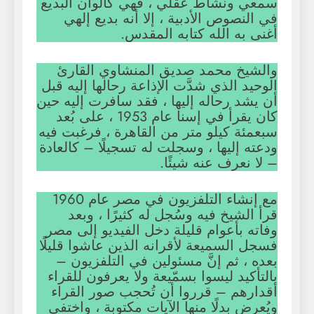
سمعي ونشاط عقلي ، فهي كألوان البديع
في النصوص الأدبية ، إلا أنه بديع إلهي
أغنى به الله كتابه المقدس.
والشيخ محمد صديق المنشاوي القارئ
الوحيد الذي شدَّت الإذاعة رحالها إليه قبل
أن يشد رحاله إليها ، فقد سافرت إليه حين
كان يقرأ في إسنا عام 1953 ، على بُعد
سبعمئة كيلو متر من القاهرة ، فرغبت فيه
ودعته إليها ، وسجلت له تسجيلًا – كالعادة
– لا نعرف عنه شيئًا.
مع إنشاء التلفزيون في مصر عام 1960
قرأ الشيخ فيه وسُجل له كثيرًا ، وبعد
وفاته بأعوام قليلة دخل الفيديو إلى مصر
فسجل السميعة لأقرانه الذين عاشوا قليلًا
بعده ، ثم إنَّ مسئولين في التلفزيون –
بالتأكيد ليسوا بسمّيعة ولا يعرفون للقراء
أقدارهم – قرروا أن تُحجب صور القراء
ويُعرض بدلًا منها الآيات مكتوبة ، واختفى