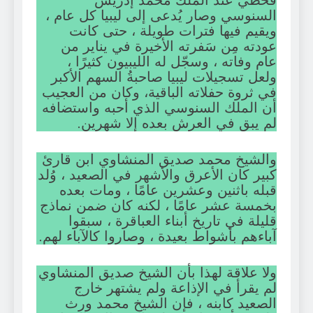
فحظي عند الملك محمد إدريس
السنوسي وصار يُدعى إلى ليبيا كل عام ،
ويقيم فيها فترات طويلة ، حتى كانت
عودته مِن سَفرته الأخيرة في يناير من
عام وفاته ، وسجّل له الليبيون كثيرًا ،
ولعل تسجيلات ليبيا صاحبةُ السهم الأكبر
في ثروة حفلاته الباقية، وكان من العجيب
أن الملك السنوسي الذي أحبه واستضافه
لم يبق في العرش بعده إلا شهرين.
والشيخ محمد صديق المنشاوي ابن قارئ
كبير كان الأعرق والأشهر في الصعيد ، وُلد
قبله باثنين وعشرين عامًا ، ومات بعده
بخمسة عشر عامًا ، لكنه كان ضمن نماذج
قليلة في تاريخ أبناء العباقرة ، سبقوا
آباءهم بأشواط بعيدة ، وصاروا كالآباء لهم.
ولا علاقة لهذا بأن الشيخ صديق المنشاوي
لم يقرأ في الإذاعة ولم يشتهر خارج
الصعيد كابنه ، فإن الشيخ محمد ورث