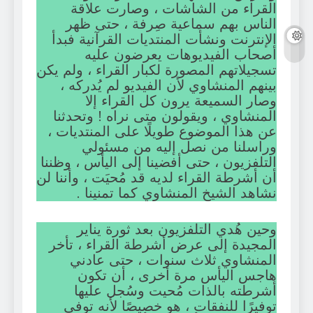
القراء من الشاشات ، وصارت علاقة
الناس بهم سماعية صِرفة ، حتى ظهر
الإنترنت ونشأت المنتديات القرآنية فبدأ
أصحاب الفيديوهات يعرضون عليه
تسجيلاتهم المصورة لكبار القراء ، ولم يكن
بينهم المنشاوي لأن الفيديو لم يُدركه ،
وصار السميعة يرون كل القراء إلا
المنشاوي ، ويقولون متى نراه ! وتحدثنا
عن هذا الموضوع طويلًا على المنتديات ،
وراسلنا من نصل إليه من مسئولي
التلفزيون ، حتى أفضينا إلى اليأس ، وظننا
أن أشرطة القراء لديه قد مُحيَت ، وأننا لن
نشاهد الشيخ المنشاوي كما تمنينا .
وحين هُدي التلفزيون بعد ثورة يناير
المجيدة إلى عرض أشرطة القراء ، تأخر
المنشاوي ثلاث سنوات ، حتى عادني
هاجس اليأس مرة أخرى ، أن تكون
أشرطته بالذات مُحيت وسُجل عليها
توفيرًا للنفقات ، هو خصيصًا لأنه توفي