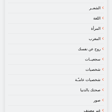
الشعــر
اللغة
المرأة
المغرب
روح عن نفسك
سجعيــات
شخصيات
شخصيات عامـّـة
صحتك بالدنيا
صور
غير مصنف