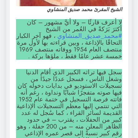
الشيخ المقرئ محمد صديق المنشاوي
لا أعرف قارئًا – ولا أيَّ مشهور – كان
أكثرَ بَرَكةً في العُمر من الشيخ
#محمد_صديق_المنشاوي
، فهو آخر الكبار
التحاقًا بالإذاعة ، وبين قراءته بها لأول مرة
منتصف العام 1954 ووفاته منتصف 1969
خمسة عشر عامًا فقط ، ملؤها بركة .
سجل فيها تراثه الكبير الذي أقام الدنيا
وشغل الناس ، فسجل عددًا جيدًا من
تسجيلات الاستوديو في بدايات دخوله كان
فيها صوته متفجرًا شبابًا ونداوة ، رغم أنه
فاتته فرصة التسجيل في ختمة عام 1952
التي تنتمي إليها معظم التسجيلات الإذاعية
القديمة لسائر القراء ، كما سُجل له عدد
كبير من الحفلات ، يقترب – في حدود
الظاهر المعلن منه – من 200 حفلة ، وهو
رقم كبير نسبةً إلى قصر عمره الإذاعي