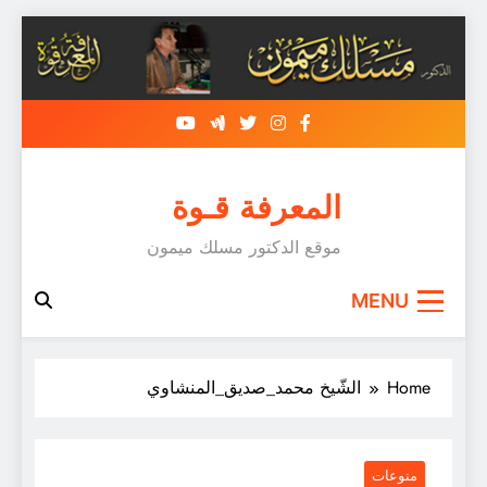
Skip
to
content
المعرفة قـوة
موقع الدكتور مسلك ميمون
MENU
Home
الشّيخ محمد_صديق_المنشاوي
منوعات