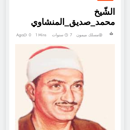
الشّيخ
محمد_صديق_المنشاوي
مسلك ميمون
7 سنوات Ago
1 Mins
0