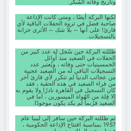
وتاريخ وفاته المُبكر.
لكنها البركة أيضًا ، ومتى كانت الإذاعة
صاحبة فضل في ثروة الحفلات الباقية لأي
قارئ! على أنها – بلا شك – الأثرى خزانة
بالتسجيلات.
ظللته البركة حين سُجل له عدد كبير من
الحفلات في الصعيد منذ أوائل
الخمسينيات حتى وفاته ، ويُعتبر عدد
التسجيلات الباقي له من الصعيد عجيبة
من عجائب الدنيا لم تتكرر لأي قارئ آخر
من قراء الصعيد في هذه الحقبة ، فقد
كان التسجيل في القاهرة نادرًا ولا يقوم به
إلا قِلة من الهُواة الميسورين ، أما في
الصعيد فرُبما لم يكد يكون موجودًا.
ثم ظللته البركة حين سافر إلى ليبيا عام
1957 بمناسبة افتتاح الإذاعة الحكومية ،