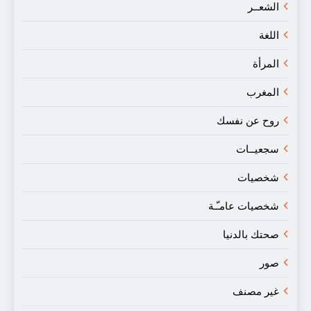
الشعــر
اللغة
المرأة
المغرب
روح عن نفسك
سجعيــات
شخصيات
شخصيات عامـّـة
صحتك بالدنيا
صور
غير مصنف