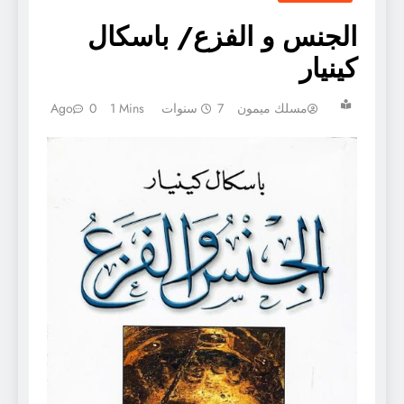
الجنس و الفزع/ باسكال
كينيار
مسلك ميمون
7 سنوات Ago
1 Mins
0