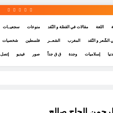
ة
اللغة
مقالات في القصّة و النّقد
منوعات
سجعيــات
الشّعر و النّقد
المغرب
الشعــر
فلسطين
شخصيات
نيا
إسلاميات
وجدة
ق ق جداً
صور
فيديو
إتصل ب
 الرحمن الحاج صالح