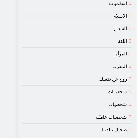
إسلاميات
الإسلام
الشعــر
اللغة
المرأة
المغرب
روح عن نفسك
سجعيــات
شخصيات
شخصيات عامـّـة
صحتك بالدنيا