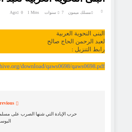
مسلك ميمون
7 سنوات Ago
1 Mins
0
البنى النحوية العربية
لعبد الرحمن الحاج صالح
رابط التنزيل :
rchive.org/download/qaws0698/qaws0698.pdf
revious:
تصفّح
المقالات
حرﺏ ﺍﻹﺑﺎﺩﺓ ﺍﻟﺘﻲ ﺷﻨﻬﺎ ﺍﻟﺼﺮﺏ ﻋﻠﻰ ﻣﺴﻠ
ﺍﻟﺒﻮﺳﻨ