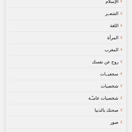
الإسلام
الشعــر
اللغة
المرأة
المغرب
روح عن نفسك
سجعيــات
شخصيات
شخصيات عامـّـة
صحتك بالدنيا
صور