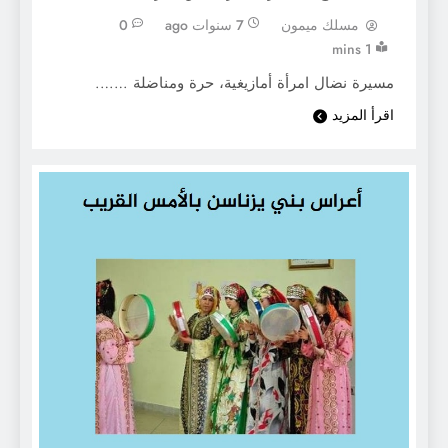
مسلك ميمون
7 سنوات ago
0
1 mins
مسيرة نضال امرأة أمازيغية، حرة ومناضلة …….
اقرأ المزيد