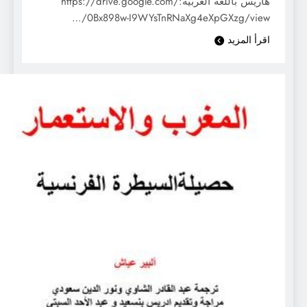
هاريس باللغة العربية:https://drive.google.com/
…/0Bx898w-I9WYsTnRNaXg4eXpGXzg/view
اقرأ المزيد