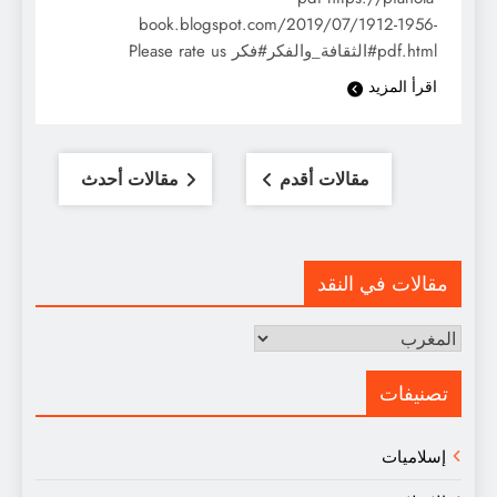
book.blogspot.com/2019/07/1912-1956-
pdf.html#الثقافة_والفكر#فكر Please rate us
اقرأ المزيد
تصفّح
مقالات أقدم
مقالات أحدث
المقالات
مقالات في النقد
مقالات
في
النقد
تصنيفات
إسلاميات