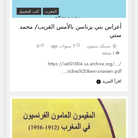
المغرب
كتب للتحميل
أعراس بني يزناسن بالأمس القريب/ محمد
ستي
مسلك ميمون
7 سنوات ago
0
1 mins
https://ia601504.us.archive.org/…/
…/a3ras%20beni-znassen.pdf
اقرأ المزيد