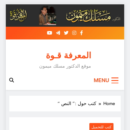
S
cont
المعرفة قـوة
موقع الدكتور مسلك ميمون
MENU
Home
كتب حول :” النص “
كتب للتحميل