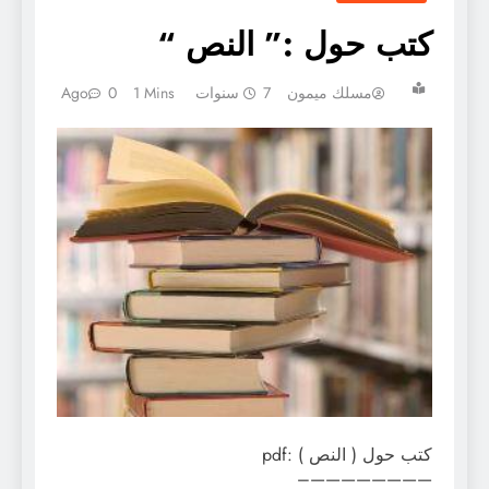
كتب حول :” النص “
مسلك ميمون
7 سنوات Ago
1 Mins
0
كتب حول ( النص ) :pdf
————————–