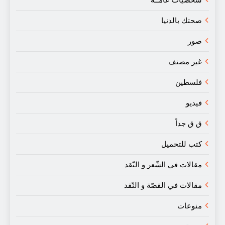
شخصيات عامـّـة
صحتك بالدنيا
صور
غير مصنف
فلسطين
فيديو
ق ق جداً
كتب للتحميل
مقالات في الشّعر و النّقد
مقالات في القصّة و النّقد
منوعات