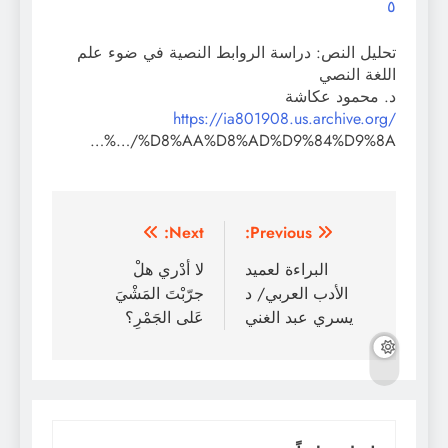
٥
تحليل النص: دراسة الروابط النصية في ضوء علم
اللغة النصي
د. محمود عكاشة
https://ia801908.us.archive.org/
…/%D8%AA%D8%AD%D9%84%D9%8A%…
تصفّح
Next:
Previous:
المقالات
البراءة لعميد
لا أدْري هلْ
الأدب العربي/ د
جرّبْتَ المَشْيَ
يسري عبد الغني
عَلى الجَمْرِ؟