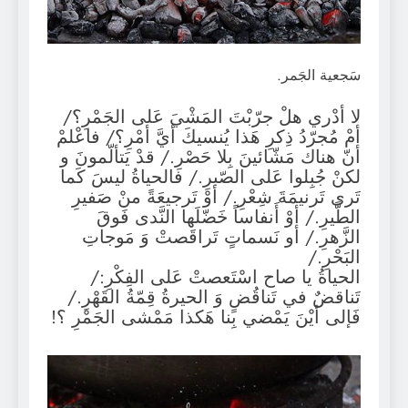
سَجعية الجَمر.
لا أدْري هلْ جرّبْتَ المَشْيَ عَلى الجَمْرِ؟/
أمْ مُجرّدُ ذِكرِ هَذا يُنسيكَ أيَّ أمْرِ؟/ فاعْلمْ
أنّ هناك مَشّائينَ بِلا حَصْرِ./ قدْ يَتألّمونَ و
لكنْ جُبِلوا عَلى الصّبرِ./ فالحياةُ ليسَ كَما
تَرى تَرنيمَةَ شِعْرِ./ أوْ تَرجيعَةً منْ صَفيرِ
الطَّيرِ./ أوْ أَنفاساً خَضّلَها النَّدى فَوقَ
الزَّهرِ./ أو نَسماتٍ تَراقَصتْ وَ مَوجاتِ
البَحْرِ./
الحياةُ يا صاح اسْتَعصتْ عَلى الفِكْرِ:/
تَناقضٌ في تَناقُضٍ وَ الحيرةُ قِمّةُ القَهْرِ./
فَإلى أيْنَ يَمْضي بِنا هَكذا مَمْشى الجَمْرِ ؟!