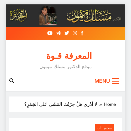
Skip
to
content
المعرفة قـوة
موقع الدكتور مسلك ميمون
MENU
Home
لا أدْري هلْ جرّبْتَ المَشْيَ عَلى الجَمْرِ؟
سجعيــات