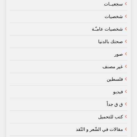
سجعيــات
شخصيات
شخصيات عامـّـة
صحتك بالدنيا
صور
غير مصنف
فلسطين
فيديو
ق ق جداً
كتب للتحميل
مقالات في الشّعر و النّقد