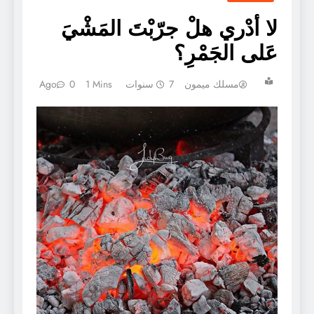
لا أدْري هلْ جرّبْتَ المَشْيَ
عَلى الجَمْرِ؟
مسلك ميمون
7 سنوات Ago
1 Mins
0