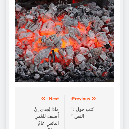
تصفّح
Next:
Previous:
المقالات
كتب حول :”
ماذا يُجدي إنْ
النص “
أُضيفَ للعُمرِ
البائسِ عامٌ