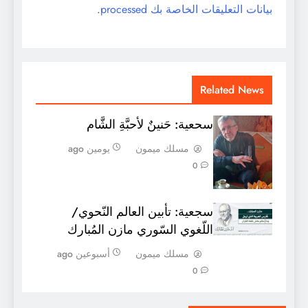
بيانات التعليقات الخاصة بك processed
.
Related News
سحعية: حَنينٌ لأحبَّةِ الشَّام
مسلك ميمون
يومين ago
0
سجعية: تأبين العالم النّحوي/
اللّغوي السّوري مازن المُبارك
مسلك ميمون
أسبوعين ago
0