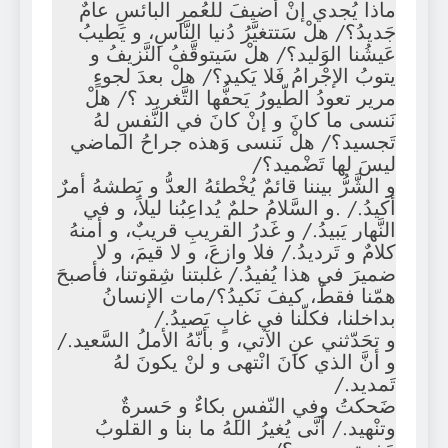
ماذا يُجدي إنْ أُضيفَ للعُمرِ البائسِ عامٌ
جَديدُ؟/ هلْ سَتتغيَّرُ دُنيا النَّاسِ، و يَطيبُ
عَيشُنا الوَليد؟/ هلْ سَيتوقَّفُ النَّزيفُ و
يتوبُ الإجْرامُ فَلا يَكيد؟/ هلْ بعدَ لجوءٍ
مرير تعودُ الطّيورُ يَحفُّها التَّغريد ؟/ هلْ
نَنسى ما كانَ و إنْ كانَ في النَّفسِ لهُ
تَجسيد؟/ هلْ نَنسى وَهذه جراحُ الماضي
ليسَ لها تَضْميد؟/
و الشَّرُّ بيننا قائمٌ يُخْطئهُ العدُّ و بَطشهُ أمرٌ
أكيدُ./ .و السَّلامُ حلمٌ يُداعِبُنا ليلاً، و في
النَّهار يَبيدُ./ و غَدرُ القريبِ قريبٌ، و أمنهُ
كلامٌ و تَرديدُ./ فلا وازعَ، و لا قيمَ، و لا
ضميرَ في هذا يُفيدُ./ غلبتنا شِقوتنا، فأصبحَ
همّنا فقطْ، كيفَ نَكيدُ؟/مات الإنسانُ
بداخلنا، فكلّنا في غابٍ يَصيدُ./
و تحَدّثني عنِ الآتي، و بأنّهُ الأملُ السَّعيد./
و أنَّ الذي كانَ انْتهى و لنْ يكونَ لهُ
تَمديد./
ضَحكتُ وفي النّفسِ بكاءٌ و حَسرةٌ
وتنْهيد./ أنَّى يُغيرُ اللهُ ما بنا و القلوبُ