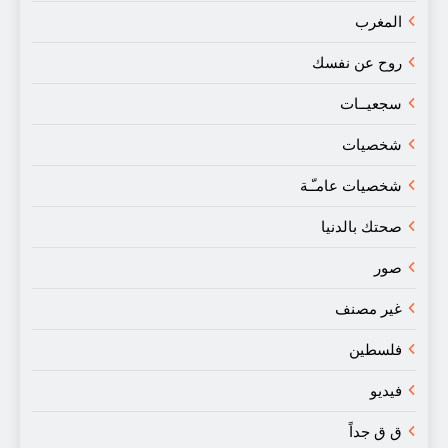
المغرب
روح عن نفسك
سجعيــات
شخصيات
شخصيات عامـّـة
صحتك بالدنيا
صور
غير مصنف
فلسطين
فيديو
ق ق جداً