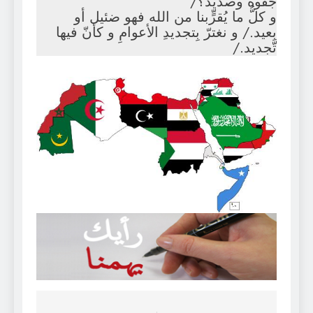
جَفوة وصديد؟/
و كلُّ ما يُقرٍّبنا من الله فهو ضئيل أو
بعيد./ و نغترّ بِتجديدِ الأعوامِ و كأنّ فيها
تَّجديد./