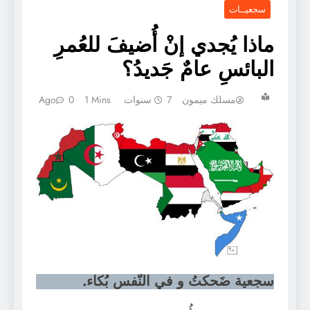
سجعيــات
ماذا يُجدي إنْ أُضيفَ للعُمرِ
البائسِ عامٌ جَديدُ؟
مسلك ميمون
7 سنوات Ago
1 Mins
0
سجعية ضَحكتُ و في النّفس بُكاء.