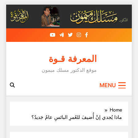
Skip
to
content
المعرفة قـوة
موقع الدكتور مسلك ميمون
MENU
Home
ماذا يُجدي إنْ أُضيفَ للعُمرِ البائسِ عامٌ جَديدُ؟