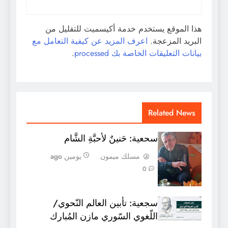
هذا الموقع يستخدم خدمة أكيسميت للتقليل من
البريد المزعجة.
اعرف المزيد عن كيفية التعامل مع
بيانات التعليقات الخاصة بك processed
.
Related News
سحعية: حَنينٌ لأحبَّةِ الشَّام
مسلك ميمون
يومين ago
0
سجعية: تأبين العالم النّحوي/
اللّغوي السّوري مازن المُبارك