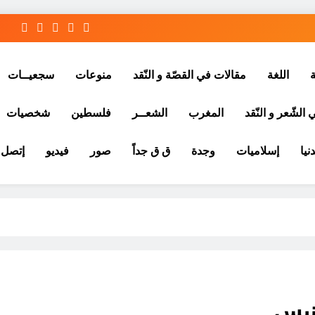
ة
اللغة
مقالات في القصّة و النّقد
منوعات
سجعيــات
الشّعر و النّقد
المغرب
الشعــر
فلسطين
شخصيات
نيا
إسلاميات
وجدة
ق ق جداً
صور
فيديو
إتصل ب
ونيس