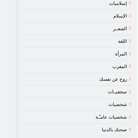
إسلاميات
الإسلام
الشعــر
اللغة
المرأة
المغرب
روح عن نفسك
سجعيــات
شخصيات
شخصيات عامـّـة
صحتك بالدنيا