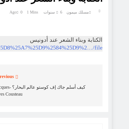
مسلك ميمون
6 سنوات Ago
1 Mins
0
الكتابة وبناء الشعر عند أدونيس
/%25D8%25A7%25D9%2584%25D9%2…/file
revious:
تصفّح
المقالات
كيف أسلم جاك إف كوستو عالم البح
es Cousteau