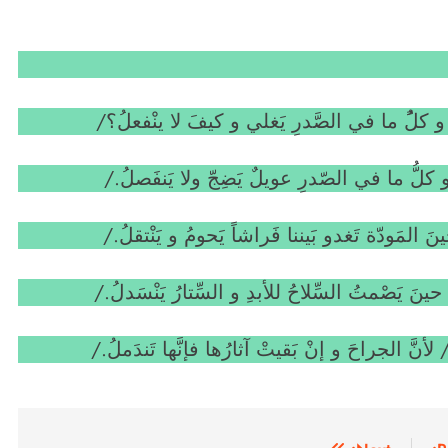
 كلًُ ما في الصَّدرِ يَغلي و كيفَ لا ينْفعلُ؟/
و كلُّ ما في الصّدرِ عويلٌ يَضِجّ ولا يَنفَصلُ./
 المَودّة تَغدو بَيننا فَراشاً يَحومُ و يَنْتقلُ./
َ يَصْمتُ السِّلاحُ للأبدِ و السِّتارُ يَنْسَدلُ./
أنَّ الجراحَ و إنْ بَقيتْ آثارُها فإنَّها تَندَملُ./