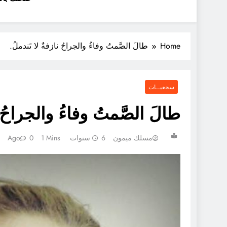
Home
طالَ الصَّمتُ وفاءُ والجراحُ نازفةٌ لا تَندملُ.
سجعيــات
طالَ الصَّمتُ وفاءُ والجراحُ ن
مسلك ميمون
6 سنوات Ago
1 Mins
0