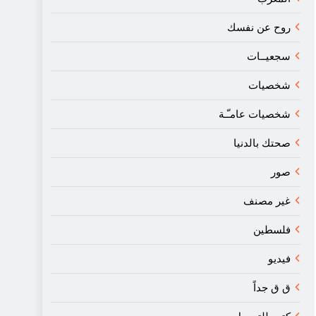
روح عن نفسك
سجعيــات
شخصيات
شخصيات عامـّـة
صحتك بالدنيا
صور
غير مصنف
فلسطين
فيديو
ق ق جداً