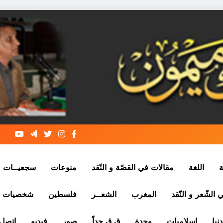
ة
اللغة
مقالات في القصّة و النّقد
منوعات
سجعيــات
الشّعر و النّقد
المغرب
الشعــر
فلسطين
شخصيات
نيا
إسلاميات
وجدة
ق ق جداً
صور
فيديو
إتصل 