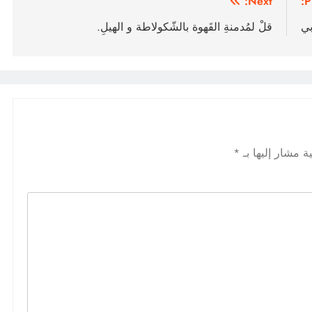
Next:
P
بي
قلْ لمُدمنةِ القَهوة بالشّكولاطة و الهيلِ.
ة مشار إليها بـ
*