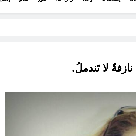
ازفةٌ لا تَندملُ.