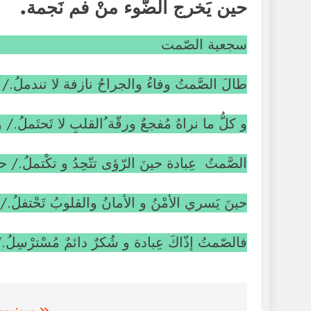
حين يَخرج الضَّوء منْ فم نَجمة.
سجعية الصّمت
طالَ الصَّمتُ وفاءُ والجراحُ نازفة لا تندملُ./ و
و كلُّ ما نراهُ مُفجعٌ ورقّة ُالقلبِ لا تَحتَملُ./ 
الصَّمتُ عِبادة حينَ الرّؤى تتّحِدُ و تكْتملُ./ حينَ
حينَ يَسري الأمْنُ و الأمانُ والقلوبُ تَحْتفلُ./ حين
فالصّمتُ إذّاكَ عِبادة و شُكرٌ دائمٌ مُسْترْسِلُ./ ل